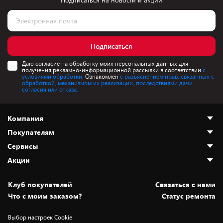
Подписаться на новости и акции
Подписаться
Даю согласие на обработку моих персональных данных для
получения рекламно-информационной рассылки в соответствии
с
условиями обработки.
Ознакомлен
с разъяснением прав, связанных с
обработкой, механизмом их реализации, последствиями дачи
согласия или отказа.
Компания
Покупателям
О нас
Сервисы
Адреса магазинов
Как сделать заказ
Акции
Новости
Оплата и доставка
Программа «Защита+»
Статьи и обзоры
Безналичный расчёт
Установка техники
Скидки и промокоды
Клуб покупателей
Cвязаться с нами
Вакансии
Обмен и возврат товара
Для игровых консолей
Белорусские товары
Что с моим заказом?
Статус ремонта
Контакты
Юридическая информация
Подписки на видеосервисы
Подарки
Выбор настроек Cookie
Дай пять добру!
Обработка персональных данных
Для мобильных устройств
Бонусы