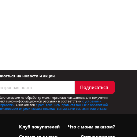
исаться на новости и акции
Подписаться
Даю согласие на обработку моих персональных данных для получения
рекламно-информационной рассылки в соответствии
с условиями
обработки.
Ознакомлен
с разъяснением прав, связанных с обработкой,
механизмом их реализации, последствиями дачи согласия или отказа.
Клуб покупателей
Что с моим заказом?
Cвязаться с нами
Статус ремонта