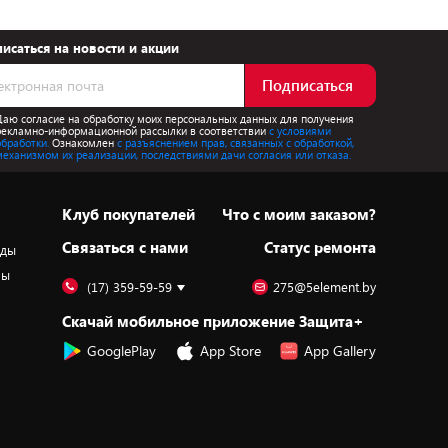
исаться на новости и акции
Подписаться
Даю согласие на обработку моих персональных данных для получения
рекламно-информационной рассылки в соответствии
с условиями
обработки.
Ознакомлен
с разъяснением прав, связанных с обработкой,
механизмом их реализации, последствиями дачи согласия или отказа.
Клуб покупателей
Что с моим заказом?
Cвязаться с нами
Статус ремонта
оды
ры
(17) 359-59-59
275@5element.by
Скачай мобильное приложение Защита+
GooglePlay
App Store
App Gallery