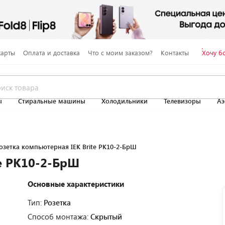
карты
Оплата и доставка
Что с моим заказом?
Контакты
Хочу б
ы
Стиральные машины
Холодильники
Телевизоры
Аэ
озетка компьютерная IEK Brite РК10-2-БрШ
te РК10-2-БрШ
Основные характеристики
Тип:
Розетка
Способ монтажа:
Скрытый