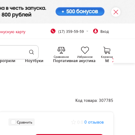
(17) 359-59-59
Вход
онусную карту
Сравнение
Избранное
Корзина
рогрили
Ноутбуки
Портативная акустика
Микроволновы
Код товара: 307785
0.0
0 отзывов
Сравнить