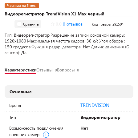
Частями на 5 мес.
Видеорегистратор TrendVision X1 Max черный
0.0
0 отзывов
Сравнить
Код товара: 291504
Тип:
Видеорегистратор
Разрешение записи основной камеры:
1920x1080
Максимальная частота кадров:
30 к/с
Угол обзора :
150 градусов
Функция радар-детектора:
Нет
Датчик движения (G-
сенсор):
Да
Характеристики
Отзывы
Вопросы
0
0
Основные
TRENDVISION
Бренд
Тип
Видеорегистратор
Возможность подключения
Нет
внешних камер