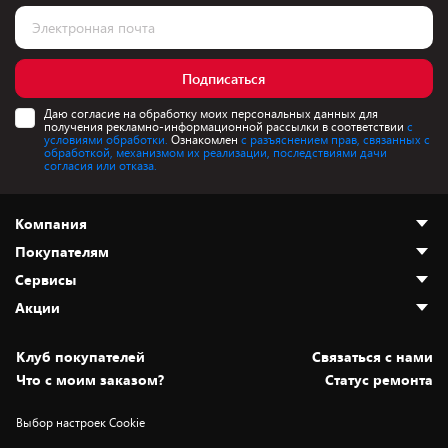
Подписаться
Даю согласие на обработку моих персональных данных для
получения рекламно-информационной рассылки в соответствии
с
условиями обработки.
Ознакомлен
с разъяснением прав, связанных с
обработкой, механизмом их реализации, последствиями дачи
согласия или отказа.
Компания
Покупателям
О нас
Сервисы
Адреса магазинов
Как сделать заказ
Акции
Новости
Оплата и доставка
Программа «Защита+»
Статьи и обзоры
Безналичный расчёт
Установка техники
Скидки и промокоды
Клуб покупателей
Cвязаться с нами
Вакансии
Обмен и возврат товара
Для игровых консолей
Белорусские товары
Что с моим заказом?
Статус ремонта
Контакты
Юридическая информация
Подписки на видеосервисы
Подарки
Выбор настроек Cookie
Дай пять добру!
Обработка персональных данных
Для мобильных устройств
Бонусы