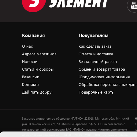
Компания
Покупателям
О нас
Как сделать заказ
Адреса магазинов
Оплата и доставка
Новости
Безналичный расчёт
Статьи и обзоры
Обмен и возврат товара
Вакансии
Юридическая информация
Контакты
Обработка персональных дан
Дай пять добру!
Подарочные карты
Закрытое акционерное общество «ПАТИО» 223018, Минская обл., Минский
Н
р-н, Ждановичский с/с, 53, вблизи д.Тарасово, оф. 503.1. Свидетельство о
п
государственной регистрации ЗАО «ПАТИО» выдано Мингорисполкомом
ю
на основании решения от 18.04.2001 № 491. УНП 100183195. Режим работы
о