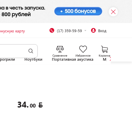
(17) 359-59-59
Вход
онусную карту
Сравнение
Избранное
Корзина
рогрили
Ноутбуки
Портативная акустика
Микроволновы
34.
00