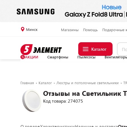
Минск
Магазины
Помощь
Подарочные 
Каталог
АКЦИИ
Смартфоны
Пылесосы
Вентилятор
Главная
Каталог
Люстры и потолочные светильники
T
Отзывы на Светильник T
Код товара: 274075
О товаре
Характеристики
Наличие и доставка
Отз