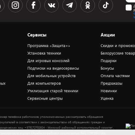
Сервисы
Акции
Программа «Защита+»
Скидки и промок
Установка техники
Белорусские това
Для игровых консолей
Подарки
Подписки на видеосервисы
Бонусы
Для мобильных устройств
Оплата частями
ных
Для компьютеров
Предзаказы
Утилизация старой техники
Новинки
Сервисные центры
Уценка
омер телефона работников, уполномоченных рассматривать обращения
окупателей в соответствии с законодательством об обращениях граждан и
ридических лиц: +375172702914 - Минский районный исполнительный комитет ,
тдел торговли и услуг. Служба по работе с покупателями ЗАО «ПАТИО» (по