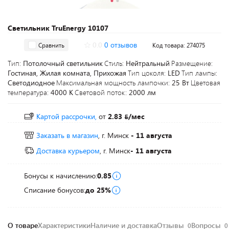
Светильник TruEnergy 10107
0.0
0 отзывов
Сравнить
Код товара: 274075
Тип:
Потолочный светильник
Стиль:
Нейтральный
Размещение:
Гостиная, Жилая комната, Прихожая
Тип цоколя:
LED
Тип лампы:
Светодиодное
Максимальная мощность лампочки:
25 Вт
Цветовая
температура:
4000 K
Световой поток:
2000 лм
Картой рассрочки,
от
2.83
/мес
Заказать в магазин
, г. Минск
- 11 августа
Доставка курьером
, г. Минск
- 11 августа
Бонусы к начислению:
0.85
Списание бонусов:
до 25%
О товаре
Характеристики
Наличие и доставка
Отзывы
Вопросы
0
0