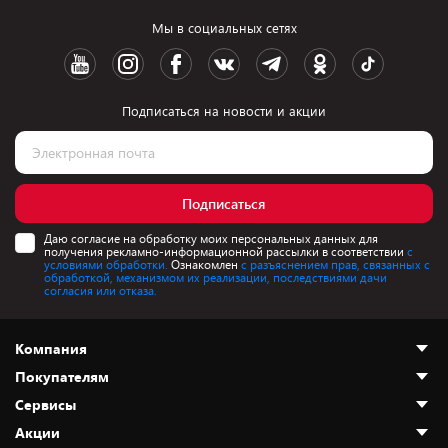
Мы в социальных сетях
Подписаться на новости и акции
Подписаться
Даю согласие на обработку моих персональных данных для
получения рекламно-информационной рассылки в соответствии
с
условиями обработки.
Ознакомлен
с разъяснением прав, связанных с
обработкой, механизмом их реализации, последствиями дачи
согласия или отказа.
Компания
Покупателям
О нас
Сервисы
Адреса магазинов
Как сделать заказ
Акции
Новости
Оплата и доставка
Программа «Защита+»