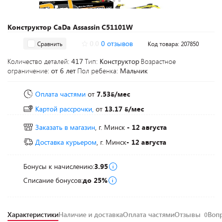
Конструктор CaDa Assassin C51101W
0.0
0 отзывов
Сравнить
Код товара: 207850
Количество деталей:
417
Тип:
Конструктор
Возрастное
ограничение:
от 6 лет
Пол ребенка:
Мальчик
Оплата частями
от
7.53
/мес
Картой рассрочки,
от
13.17
/мес
Заказать в магазин
, г. Минск
- 12 августа
Доставка курьером
, г. Минск
- 12 августа
Бонусы к начислению:
3.95
Списание бонусов:
до 25%
Характеристики
Наличие и доставка
Оплата частями
Отзывы
Воп
0