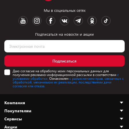
Мы в социальных сетях
Подписаться на новости и акции
Подписаться
Даю согласие на обработку моих персональных данных для
получения рекламно-информационной рассылки в соответствии
с
условиями обработки.
Ознакомлен
с разъяснением прав, связанных с
обработкой, механизмом их реализации, последствиями дачи
согласия или отказа.
Компания
Покупателям
О нас
Сервисы
Адреса магазинов
Как сделать заказ
Акции