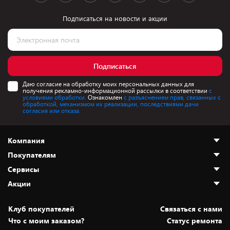
Подписаться на новости и акции
Подписаться
Даю согласие на обработку моих персональных данных для
получения рекламно-информационной рассылки в соответствии
с
условиями обработки.
Ознакомлен
с разъяснением прав, связанных с
обработкой, механизмом их реализации, последствиями дачи
согласия или отказа.
Компания
Покупателям
О нас
Сервисы
Адреса магазинов
Как сделать заказ
Акции
Новости
Оплата и доставка
Программа «Защита+»
Статьи и обзоры
Безналичный расчёт
Установка техники
Скидки и промокоды
Клуб покупателей
Cвязаться с нами
Вакансии
Обмен и возврат товара
Для игровых консолей
Белорусские товары
Что с моим заказом?
Статус ремонта