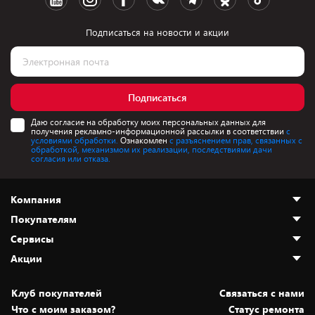
Подписаться на новости и акции
Подписаться
Даю согласие на обработку моих персональных данных для
получения рекламно-информационной рассылки в соответствии
с
условиями обработки.
Ознакомлен
с разъяснением прав, связанных с
обработкой, механизмом их реализации, последствиями дачи
согласия или отказа.
Компания
Покупателям
О нас
Сервисы
Адреса магазинов
Как сделать заказ
Акции
Новости
Оплата и доставка
Программа «Защита+»
Статьи и обзоры
Безналичный расчёт
Установка техники
Скидки и промокоды
Клуб покупателей
Cвязаться с нами
Вакансии
Обмен и возврат товара
Для игровых консолей
Белорусские товары
Что с моим заказом?
Статус ремонта