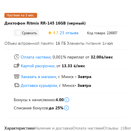
Частями на 5 мес.
Диктофон Ritmix RR-145 16GB (черный)
4.7
23 отзыва
Сравнить
Код товара: 226007
Объем встроенной памяти:
16 ГБ
Элементы питания:
Li-ion
Оплата частями
, 0,001% переплат
от
32.00
/мес
Картой рассрочки,
от
13.33
/мес
Заказать в магазин
, г. Минск
- Завтра
Доставка курьером
, г. Минск
- Завтра
Бонусы к начислению:
4.00
Списание бонусов:
до 25%
Характеристики
Наличие и доставка
Оплата частями
Отзывы
Во
23