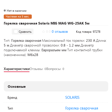
Нет в наличии
Частями на 5 мес.
Горелка сварочная Solaris MIG MAG WG-25AK 5м
0.0
0 отзывов
Сравнить
Код товара: 97278
Тип:
Горелка сварочная
Максимальный ток горелки:
230 А
Длина:
5 м
Диаметр сварочной проволоки:
0.8 - 1.2 мм
Диаметр
подключаемой клеммы:
Евроразъем мм
Тип контактной трубки
(наконечника):
М6х28
Характеристики
Отзывы
Вопросы
0
0
Основные
SOLARIS
Бренд
Горелка сварочная
Тип