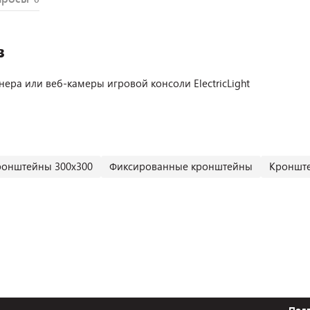
в
ера или веб-камеры игровой консоли ElectricLight
ронштейны 300х300
Фиксированные кронштейны
Кронште