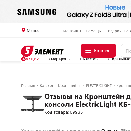
Минск
Магазины
Помощь
Подарочные 
Каталог
АКЦИИ
Смартфоны
Пылесосы
Стиральные
Главная
Каталог
Кронштейны
ELECTRICLIGHT
Кронште
Отзывы на Кронштейн д
консоли ElectricLight КБ
Код товара: 69935
Характеристики
Наличие и доставка
Отзывы
Во
0