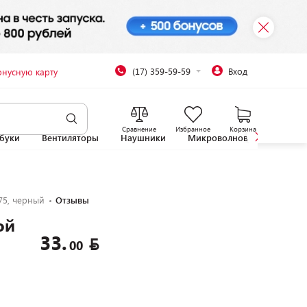
(17) 359-59-59
Вход
онусную карту
Сравнение
Избранное
Корзина
буки
Вентиляторы
Наушники
Микроволновые печи
75, черный
Отзывы
ой
33.
00