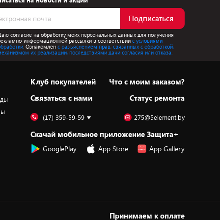
исаться на новости и акции
Подписаться
Даю согласие на обработку моих персональных данных для получения
рекламно-информационной рассылки в соответствии
с условиями
обработки.
Ознакомлен
с разъяснением прав, связанных с обработкой,
механизмом их реализации, последствиями дачи согласия или отказа.
Клуб покупателей
Что с моим заказом?
Cвязаться с нами
Статус ремонта
оды
ры
(17) 359-59-59
275@5element.by
Скачай мобильное приложение Защита+
GooglePlay
App Store
App Gallery
Принимаем к оплате