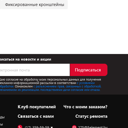
Фиксированные кронштейны
исаться на новости и акции
Подписаться
Даю согласие на обработку моих персональных данных для получения
рекламно-информационной рассылки в соответствии
с условиями
обработки.
Ознакомлен
с разъяснением прав, связанных с обработкой,
механизмом их реализации, последствиями дачи согласия или отказа.
Клуб покупателей
Что с моим заказом?
Cвязаться с нами
Статус ремонта
оды
ры
(17) 359-59-59
275@5element.by