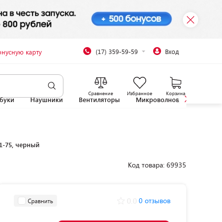
(17) 359-59-59
Вход
онусную карту
Сравнение
Избранное
Корзина
буки
Наушники
Вентиляторы
Микроволновые печи
1-75, черный
Код товара: 69935
0.0
0 отзывов
Сравнить