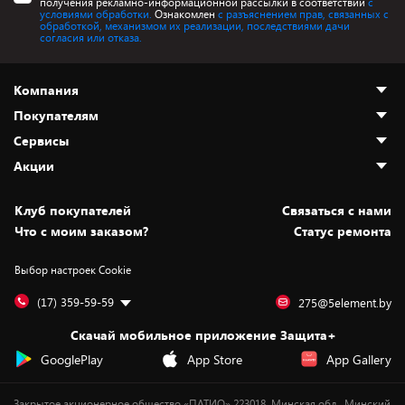
получения рекламно-информационной рассылки в соответствии
с
условиями обработки.
Ознакомлен
с разъяснением прав, связанных с
обработкой, механизмом их реализации, последствиями дачи
согласия или отказа.
Компания
Покупателям
О нас
Сервисы
Адреса магазинов
Как сделать заказ
Акции
Новости
Оплата и доставка
Программа «Защита+»
Статьи и обзоры
Безналичный расчёт
Установка техники
Скидки и промокоды
Клуб покупателей
Cвязаться с нами
Вакансии
Обмен и возврат товара
Для игровых консолей
Белорусские товары
Что с моим заказом?
Статус ремонта
Контакты
Юридическая информация
Подписки на видеосервисы
Подарки
Выбор настроек Cookie
Дай пять добру!
Обработка персональных данных
Для мобильных устройств
Бонусы
Подарочные карты
Для компьютеров
Оплата частями
(17) 359-59-59
275@5element.by
Утилизация старой техники
Предзаказы
Скачай мобильное приложение Защита+
Сервисные центры
Новинки
GooglePlay
App Store
App Gallery
Уценка
Закрытое акционерное общество «ПАТИО» 223018, Минская обл., Минский