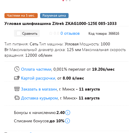
Частями на 5 мес.
Разумная цена
Угловая шлифмашина Zitrek ZKAG1000-125E 085-1033
0.0
0 отзывов
Сравнить
Код товара: 366616
Тип питания:
Сеть
Тип машины:
Угловая
Мощность:
1000
Вт
Максимальный диаметр диска:
125 мм
Максимальная скорость
вращения:
12000 об/мин
Оплата частями
, 0,001% переплат
от
19.20
/мес
Картой рассрочки,
от
8.00
/мес
Заказать в магазин
, г. Минск
- 11 августа
Доставка курьером
, г. Минск
- 11 августа
Бонусы к начислению:
2.40
Списание бонусов:
до 10%