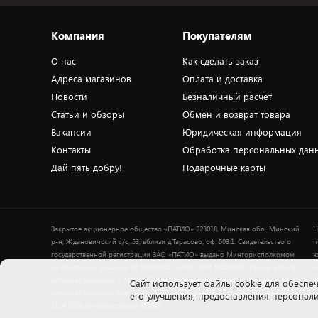
Компания
Покупателям
О нас
Как сделать заказ
Адреса магазинов
Оплата и доставка
Новости
Безналичный расчёт
Статьи и обзоры
Обмен и возврат товара
Вакансии
Юридическая информация
Контакты
Обработка персональных дан
Дай пять добру!
Подарочные карты
Закрытое акционерное общество «ПАТИО» 223018, Минская обл., Минский
Н
р-н, Ждановичский с/с, 53, вблизи д.Тарасово, оф. 503.1. Свидетельство о
п
государственной регистрации ЗАО «ПАТИО» выдано Мингорисполкомом
ю
на основании решения от 18.04.2001 № 491. УНП 100183195. Режим работы
о
интернет-магазина: с 9.00 до 21.00 ежедневно. Дата включения сведений об
в
Cайт использует файлы cookie для обеспеч
интернет-магазине 5element.by в Торговый реестр Республики Беларусь -
+
его улучшения, предоставления персона
11.04.2018, № регистрации 412542.