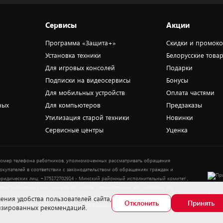
Сервисы
Акции
Программа «Защита+»
Скидки и промок
Установка техники
Белорусские това
Для игровых консолей
Подарки
Подписки на видеосервисы
Бонусы
Для мобильных устройств
Оплата частями
ных
Для компьютеров
Предзаказы
Утилизация старой техники
Новинки
Сервисные центры
Уценка
омер телефона работников, уполномоченных рассматривать обращения
окупателей в соответствии с законодательством об обращениях граждан и
ридических лиц: +375172702914 - Минский районный исполнительный комитет ,
тдел торговли и услуг. Служба по работе с покупателями ЗАО «ПАТИО» (по
Выбор
опросам рассмотрения обращения покупателей о нарушении их прав): Тел.:
ения удобства пользователей сайта,
Отклонить
Принять
37517-359-23-83. Электронная почта: 5@5element.by
лизированных рекомендаций.