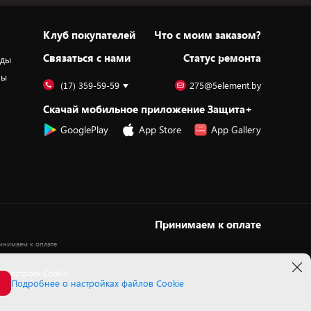
Клуб покупателей
Что с моим заказом?
Cвязаться с нами
Статус ремонта
оды
ры
(17) 359-59-59
275@5element.by
Скачай мобильное приложение Защита+
GooglePlay
App Store
App Gallery
Принимаем к оплате
 настроек Cookie
Подробнее о настройках файлов Cookie