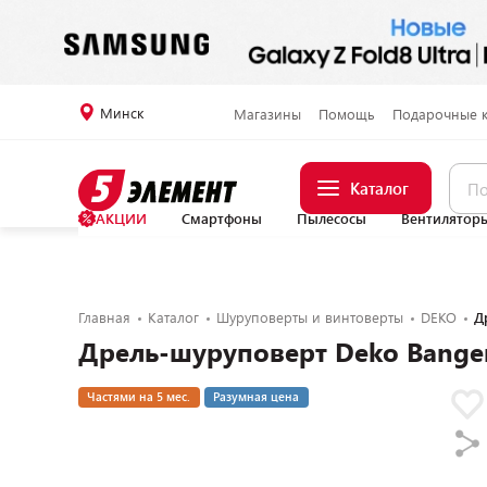
Минск
Магазины
Помощь
Подарочные 
Каталог
АКЦИИ
Смартфоны
Пылесосы
Вентилятор
Главная
Каталог
Шуруповерты и винтоверты
DEKO
Д
Дрель-шуруповерт Deko Bange
Частями на 5 мес.
Разумная цена