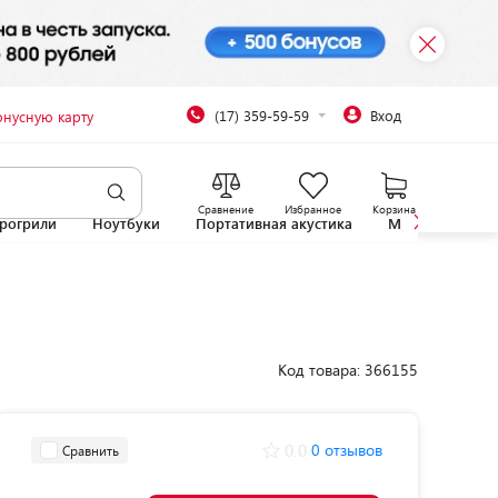
(17) 359-59-59
Вход
онусную карту
Сравнение
Избранное
Корзина
рогрили
Ноутбуки
Портативная акустика
Микроволновы
Код товара: 366155
0.0
0 отзывов
Сравнить