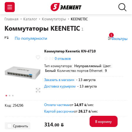
Главная
Каталог
Коммутаторы
KEENETIC
Коммутаторы KEENETIC
1
По популярности
Фильтры
Коммутатор Keenetic KN-4710
0.0
0 отзывов
Тип коммутатора:
Неуправляемый
Цвет:
Белый
Количество портов Ethernet:
9
Заказать в магазин
- 13 августа
Доставка курьером
- 13 августа
Оплата частями
от
14,97
/мес
Код: 254296
Картой рассрочки
от
26,17
/мес
В корзину
314.
00
Сравнить