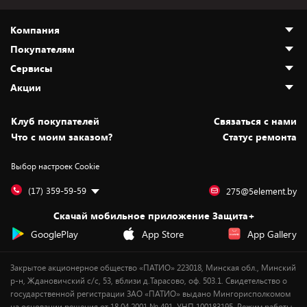
Компания
Покупателям
О нас
Сервисы
Адреса магазинов
Как сделать заказ
Акции
Новости
Оплата и доставка
Программа «Защита+»
Статьи и обзоры
Безналичный расчёт
Установка техники
Скидки и промокоды
Клуб покупателей
Cвязаться с нами
Вакансии
Обмен и возврат товара
Для игровых консолей
Белорусские товары
Что с моим заказом?
Статус ремонта
Контакты
Юридическая информация
Подписки на видеосервисы
Подарки
Выбор настроек Cookie
Дай пять добру!
Обработка персональных данных
Для мобильных устройств
Бонусы
Подарочные карты
Для компьютеров
Оплата частями
(17) 359-59-59
275@5element.by
Утилизация старой техники
Предзаказы
Скачай мобильное приложение Защита+
Сервисные центры
Новинки
GooglePlay
App Store
App Gallery
Уценка
Закрытое акционерное общество «ПАТИО» 223018, Минская обл., Минский
р-н, Ждановичский с/с, 53, вблизи д.Тарасово, оф. 503.1. Свидетельство о
государственной регистрации ЗАО «ПАТИО» выдано Мингорисполкомом
на основании решения от 18.04.2001 № 491. УНП 100183195. Режим работы