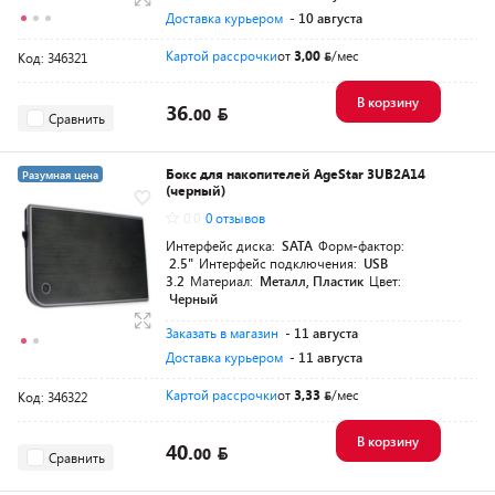
Доставка курьером
- 10 августа
Картой рассрочки
от
3,00
/мес
Код: 346321
В корзину
36.
00
Сравнить
Бокс для накопителей AgeStar 3UB2A14
Разумная цена
(черный)
0.0
0 отзывов
Интерфейс диска:
SATA
Форм-фактор:
2.5"
Интерфейс подключения:
USB
3.2
Материал:
Металл, Пластик
Цвет:
Черный
Заказать в магазин
- 11 августа
Доставка курьером
- 11 августа
Картой рассрочки
от
3,33
/мес
Код: 346322
В корзину
40.
00
Сравнить