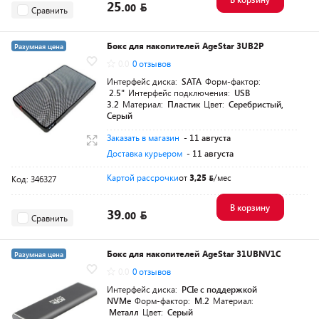
25.
00
Сравнить
Бокс для накопителей AgeStar 3UB2P
Разумная цена
0.0
0 отзывов
Интерфейс диска:
SATA
Форм-фактор:
2.5"
Интерфейс подключения:
USB
3.2
Материал:
Пластик
Цвет:
Серебристый,
Серый
Заказать в магазин
- 11 августа
Доставка курьером
- 11 августа
Картой рассрочки
от
3,25
/мес
Код: 346327
В корзину
39.
00
Сравнить
Бокс для накопителей AgeStar 31UBNV1C
Разумная цена
0.0
0 отзывов
Интерфейс диска:
PCIe с поддержкой
NVMe
Форм-фактор:
M.2
Материал:
Металл
Цвет:
Серый