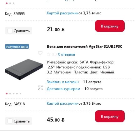
Картой рассрочки
от
1,75
/мес
Код: 326595
В корзину
21.
00
Сравнить
Бокс для накопителей AgeStar 31UB2P3C
Разумная цена
0.0
0 отзывов
Интерфейс диска:
SATA
Форм-фактор:
2.5"
Интерфейс подключения:
USB
3.2
Материал:
Пластик
Цвет:
Черный
Заказать в магазин
- 11 августа
Доставка курьером
- 10 августа
Картой рассрочки
от
3,75
/мес
Код: 346318
В корзину
45.
00
Сравнить