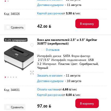
Доставка курьером
- 11 августа
Картой рассрочки
от
3,50
/мес
Код: 346326
В корзину
42.
00
Сравнить
Бокс для накопителей 2.5" и 3.5" AgeStar
3+21 суперкредит
3UBT7 (серебристый)
Разумная цена
0.0
0 отзывов
Интерфейс диска:
SATA
Форм-фактор:
2.5"/3.5"
Интерфейс подключения:
USB
3.2
Материал:
Пластик
Цвет:
Серебристый,
Черный
Заказать в магазин
- 11 августа
Доставка курьером
- 10 августа
Оплата частями
от
4,66
/мес
Код: 344631
Картой рассрочки
от
8,08
/мес
В корзину
97.
00
Сравнить