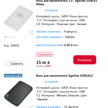
Бокс для накопителей 2.5" AgeStar SUBCP1
White
0.0
0 отзывов
Интерфейс диска:
SATA
Форм-фактор:
2.5"
Интерфейс подключения:
USB
2.0
Материал:
Пластик
Цвет:
Белый
Заказать в магазин
- 9 августа
Доставка курьером
- Завтра
Картой рассрочки
от
1,25
/мес
Код: 344630
Суперцена
В корзину
15.
00
Сравнить
20.00
-25%
Бокс для накопителей AgeStar 3UB2A12
Разумная цена
0.0
0 отзывов
Интерфейс диска:
SATA
Форм-фактор:
2.5"
Интерфейс подключения:
USB
3.2
Материал:
Металл, Пластик
Цвет:
Черный
Заказать в магазин
- 11 августа