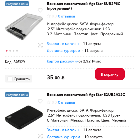
Бокс для накопителей AgeStar 3UB2P6C
Разумная цена
(прозрачный)
0.0
0 отзывов
Интерфейс диска:
SATA
Форм-фактор:
2.5"
Интерфейс подключения:
USB
3.2
Материал:
Пластик
Цвет:
Прозрачный
Заказать в магазин
- 11 августа
Доставка курьером
- 11 августа
Картой рассрочки
от
2,92
/мес
Код: 346329
В корзину
35.
00
Сравнить
Бокс для накопителей AgeStar 31UB2A12C
Разумная цена
0.0
0 отзывов
Интерфейс диска:
SATA
Форм-фактор:
2.5"
Интерфейс подключения:
USB Type-
C
Материал:
Металл, Пластик
Цвет:
Черный
Заказать в магазин
- 11 августа
Доставка курьером
- 10 августа