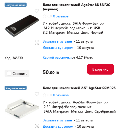
Бокс для накопителей AgeStar 3UBNF2C
Разумная цена
(черный)
0.0
0 отзывов
Интерфейс диска:
SATA
Форм-фактор:
M.2
Интерфейс подключения:
USB
3.2
Материал:
Металл
Цвет:
Черный
Заказать в магазин
- 11 августа
Доставка курьером
- 10 августа
Картой рассрочки
от
4,17
/мес
Код: 346330
В корзину
50.
00
Сравнить
Бокс для накопителей 2.5" AgeStar SSMR2S
Разумная цена
0.0
0 отзывов
Интерфейс диска:
AgeStar
Форм-фактор:
2.5"
Интерфейс подключения:
SATA
Материал:
Металл
Цвет:
Серебристый
Заказать в магазин
- 11 августа
Доставка курьером
- 10 августа