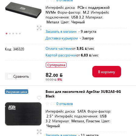
Интерфейс диска:
PCIe с поддержкой
NVMe
Форм-фактор:
M.2
Интерфейс
подключения:
USB 3.2
Материал:
Металл
Цвет:
Черный
Заказать в магазин
- 9 августа
Доставка курьером
- Завтра
Оплата частями
от
3,91
/мес
Код: 346320
Картой рассрочки
от
6,83
/мес
Суперцена
В корзину
82.
00
Сравнить
90.00
-9%
Бокс для накопителей AgeStar 3UB2A8-6G
Разумная цена
Black
0.0
0 отзывов
Интерфейс диска:
SATA
Форм-фактор:
2.5"
Интерфейс подключения:
USB
3.2
Материал:
Металл, Пластик
Цвет:
Черный
Заказать в магазин
- 11 августа