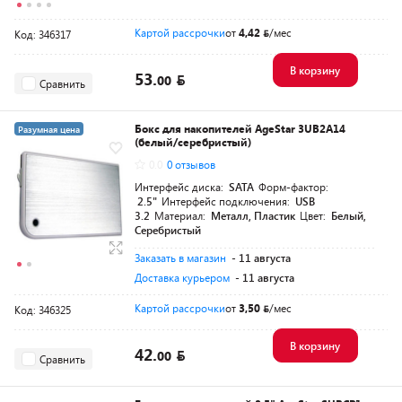
Картой рассрочки
от
4,42
/мес
Код: 346317
В корзину
53.
00
Сравнить
Бокс для накопителей AgeStar 3UB2A14
Разумная цена
(белый/серебристый)
0.0
0 отзывов
Интерфейс диска:
SATA
Форм-фактор:
2.5"
Интерфейс подключения:
USB
3.2
Материал:
Металл, Пластик
Цвет:
Белый,
Серебристый
Заказать в магазин
- 11 августа
Доставка курьером
- 11 августа
Картой рассрочки
от
3,50
/мес
Код: 346325
В корзину
42.
00
Сравнить