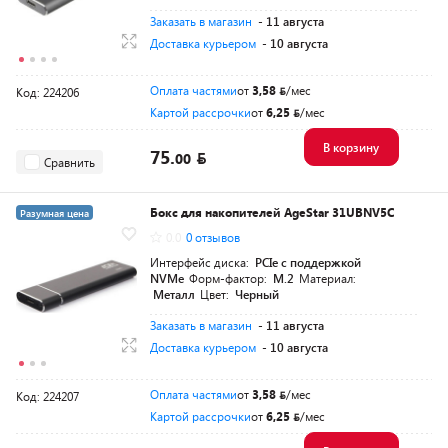
Заказать в магазин
- 11 августа
Доставка курьером
- 10 августа
Оплата частями
от
3,58
/мес
Код: 224206
Картой рассрочки
от
6,25
/мес
В корзину
75.
00
Сравнить
Бокс для накопителей AgeStar 31UBNV5C
Разумная цена
0.0
0 отзывов
Интерфейс диска:
PCIe с поддержкой
NVMe
Форм-фактор:
M.2
Материал:
Металл
Цвет:
Черный
Заказать в магазин
- 11 августа
Доставка курьером
- 10 августа
Оплата частями
от
3,58
/мес
Код: 224207
Картой рассрочки
от
6,25
/мес