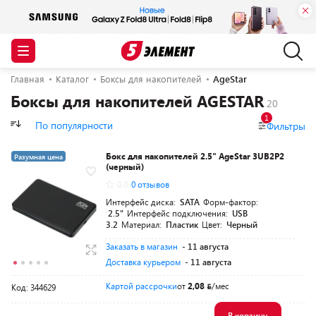
Главная
Каталог
Боксы для накопителей
AgeStar
Боксы для накопителей AGESTAR
1
По популярности
Фильтры
Бокс для накопителей 2.5" AgeStar 3UB2P2
Разумная цена
(черный)
0.0
0 отзывов
Интерфейс диска:
SATA
Форм-фактор:
2.5"
Интерфейс подключения:
USB
3.2
Материал:
Пластик
Цвет:
Черный
Заказать в магазин
- 11 августа
Доставка курьером
- 11 августа
Картой рассрочки
от
2,08
/мес
Код: 344629
В корзину