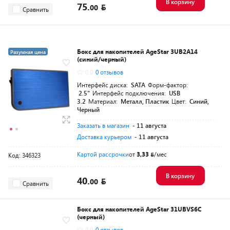
В корзину
75.
00
Сравнить
Бокс для накопителей AgeStar 3UB2A14
Разумная цена
(синий/черный)
0.0
0 отзывов
Интерфейс диска:
SATA
Форм-фактор:
2.5"
Интерфейс подключения:
USB
3.2
Материал:
Металл, Пластик
Цвет:
Синий,
Черный
Заказать в магазин
- 11 августа
Доставка курьером
- 11 августа
Картой рассрочки
от
3,33
/мес
Код: 346323
В корзину
40.
00
Сравнить
Бокс для накопителей AgeStar 31UBVS6C
(черный)
0.0
0 отзывов