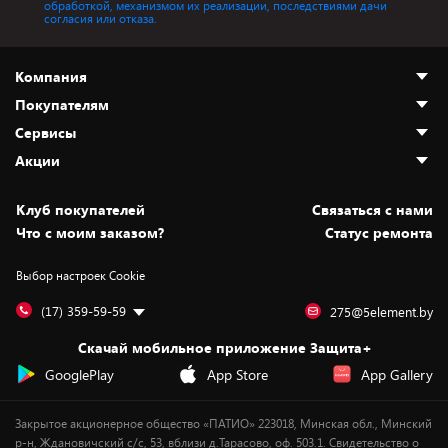
обработкой, механизмом их реализации, последствиями дачи
согласия или отказа.
Компания
Покупателям
О нас
Сервисы
Адреса магазинов
Как сделать заказ
Акции
Новости
Оплата и доставка
Программа «Защита+»
Статьи и обзоры
Безналичный расчёт
Установка техники
Скидки и промокоды
Клуб покупателей
Cвязаться с нами
Вакансии
Обмен и возврат товара
Для игровых консолей
Белорусские товары
Что с моим заказом?
Статус ремонта
Контакты
Юридическая информация
Подписки на видеосервисы
Подарки
Выбор настроек Cookie
Дай пять добру!
Обработка персональных данных
Для мобильных устройств
Бонусы
Подарочные карты
Для компьютеров
Оплата частями
(17) 359-59-59
275@5element.by
Утилизация старой техники
Предзаказы
Скачай мобильное приложение Защита+
Сервисные центры
Новинки
GooglePlay
App Store
App Gallery
Уценка
Закрытое акционерное общество «ПАТИО» 223018, Минская обл., Минский
р-н, Ждановичский с/с, 53, вблизи д.Тарасово, оф. 503.1. Свидетельство о