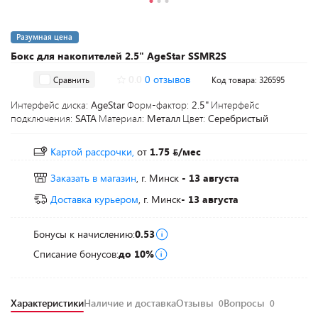
Разумная цена
Бокс для накопителей 2.5" AgeStar SSMR2S
0.0
0 отзывов
Сравнить
Код товара: 326595
Интерфейс диска:
AgeStar
Форм-фактор:
2.5"
Интерфейс
подключения:
SATA
Материал:
Металл
Цвет:
Серебристый
Картой рассрочки,
от
1.75
/мес
Заказать в магазин
, г. Минск
- 13 августа
Доставка курьером
, г. Минск
- 13 августа
Бонусы к начислению:
0.53
Списание бонусов:
до 10%
Характеристики
Наличие и доставка
Отзывы
Вопросы
0
0