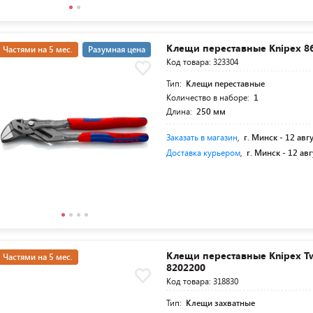
Клещи переставные Knipex 86
Частями на 5 мес.
Разумная цена
Код товара: 323304
Тип:
Клещи переставные
Количество в наборе:
1
Длина:
250 мм
Заказать в магазин
,
г. Минск -
12 авг
Доставка курьером
,
г. Минск -
12 авг
Клещи переставные Knipex Tw
Частями на 5 мес.
8202200
Код товара: 318830
Тип:
Клещи захватные