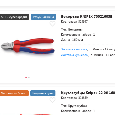
Бокорезы KNIPEX 7002160SB
5+19 суперкредит
Разумная цена
Код товара: 323957
Тип:
Бокорезы
Количество в наборе:
1
Длина:
160 мм
Заказать в магазин
,
г. Минск -
12 авг
Доставка курьером
,
г. Минск -
12 авг
Круглогубцы Knipex 22 06 16
Частями на 5 мес.
Разумная цена
Код товара: 323859
Тип:
Круглогубцы
Количество в наборе:
1