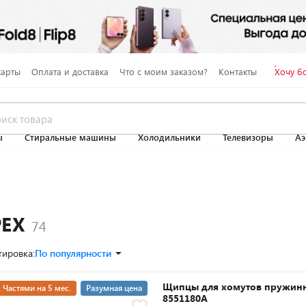
карты
Оплата и доставка
Что с моим заказом?
Контакты
Хочу б
ы
Стиральные машины
Холодильники
Телевизоры
Аэ
PEX
тировка:
По популярности
Щипцы для хомутов пружин
Частями на 5 мес.
Разумная цена
8551180A