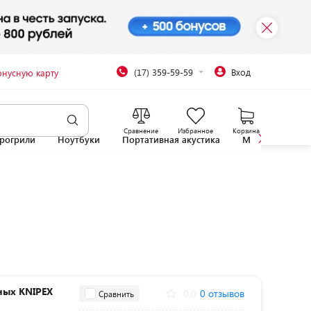
(17) 359-59-59
Вход
онусную карту
Сравнение
Избранное
Корзина
рогрили
Ноутбуки
Портативная акустика
Микроволновы
ных KNIPEX
0.0
0 отзывов
Сравнить