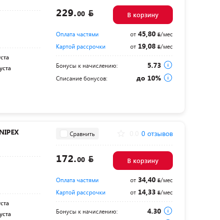
229.
00
В корзину
в
45,80
Оплата частями
от
/мес
19,08
Картой рассрочки
от
/мес
уста
5.73
Бонусы к начислению:
уста
до 10%
Списание бонусов:
NIPEX
0.0
0 отзывов
Сравнить
172.
00
В корзину
34,40
Оплата частями
от
/мес
14,33
Картой рассрочки
от
/мес
уста
4.30
Бонусы к начислению:
уста