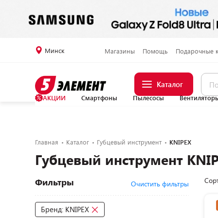
Минск
Магазины
Помощь
Подарочные 
Каталог
АКЦИИ
Смартфоны
Пылесосы
Вентилятор
Главная
Каталог
Губцевый инструмент
KNIPEX
Губцевый инструмент KNI
Сор
Фильтры
Очистить фильтры
Бренд: KNIPEX