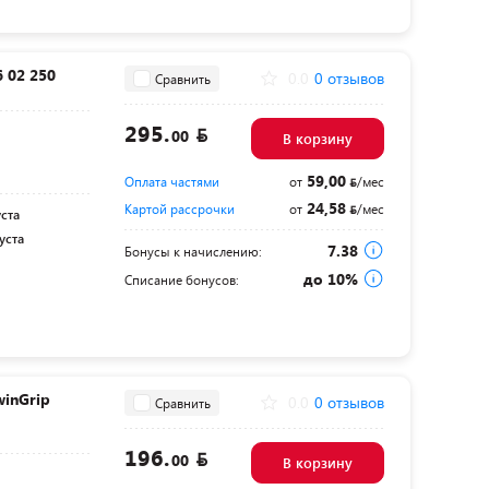
 02 250
0.0
0 отзывов
Сравнить
295.
00
В корзину
59,00
Оплата частями
от
/мес
24,58
Картой рассрочки
от
/мес
уста
уста
7.38
Бонусы к начислению:
до 10%
Списание бонусов:
inGrip
0.0
0 отзывов
Сравнить
196.
00
В корзину