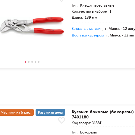
Тип:
Клещи переставные
Количество в наборе:
1
Длина:
139 мм
Заказать в магазин
,
г. Минск -
12 авг
Доставка курьером
,
г. Минск -
12 авг
Кусачки боковые (бокорезы) 
Частями на 5 мес.
Разумная цена
7401180
Код товара: 318841
Тип:
Бокорезы