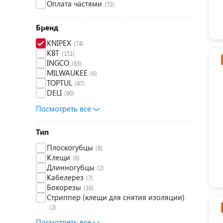
Оплата частями
(72)
Бренд
KNIPEX
(74)
КВТ
(151)
INGCO
(63)
MILWAUKEE
(6)
TOPTUL
(47)
DELI
(90)
Посмотреть все
Тип
Плоскогубцы
(8)
Клещи
(6)
Длинногубцы
(2)
Кабелерез
(7)
Бокорезы
(16)
Стриппер (клещи для снятия изоляции)
(2)
Посмотреть все