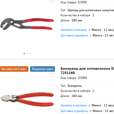
Код товара: 323956
Тип:
Щипцы для шланговых хомуто
Количество в наборе:
1
Длина:
180 мм
Заказать в магазин
,
г. Минск -
12 авг
Доставка курьером
,
г. Минск -
12 авг
Бокорезы для оптоволокна K
Частями на 5 мес.
Разумная цена
7251160
Код товара: 323964
Тип:
Бокорезы
Количество в наборе:
1
Длина:
160 мм
Заказать в магазин
,
г. Минск -
12 авг
Доставка курьером
,
г. Минск -
12 авг