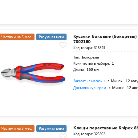
Кусачки боковые (бокорезы) 
Частями на 5 мес.
Разумная цена
7002160
Код товара: 318843
Тип:
Бокорезы
Количество в наборе:
1
Длина:
160 мм
Заказать в магазин
,
г. Минск -
12 авг
Доставка курьером
,
г. Минск -
12 авг
Клещи переставные Knipex 86
Частями на 5 мес.
Разумная цена
Код товара: 323302