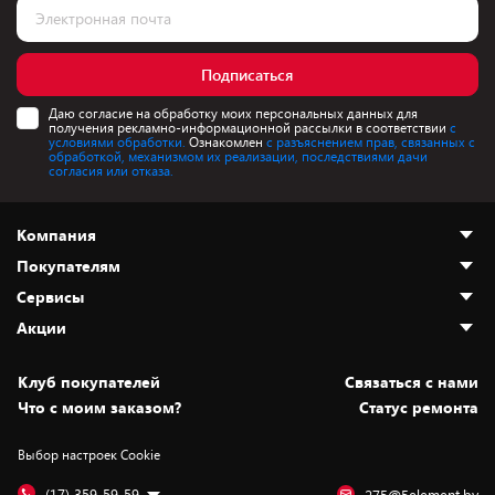
Подписаться
Даю согласие на обработку моих персональных данных для
получения рекламно-информационной рассылки в соответствии
с
условиями обработки.
Ознакомлен
с разъяснением прав, связанных с
обработкой, механизмом их реализации, последствиями дачи
согласия или отказа.
Компания
Покупателям
О нас
Сервисы
Адреса магазинов
Как сделать заказ
Акции
Новости
Оплата и доставка
Программа «Защита+»
Статьи и обзоры
Безналичный расчёт
Установка техники
Скидки и промокоды
Клуб покупателей
Cвязаться с нами
Вакансии
Обмен и возврат товара
Для игровых консолей
Белорусские товары
Что с моим заказом?
Статус ремонта
Контакты
Юридическая информация
Подписки на видеосервисы
Подарки
Выбор настроек Cookie
Дай пять добру!
Обработка персональных данных
Для мобильных устройств
Бонусы
Подарочные карты
Для компьютеров
Оплата частями
(17) 359-59-59