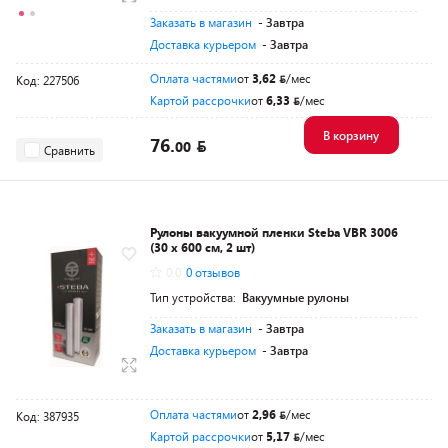
Заказать в магазин
- Завтра
Доставка курьером
- Завтра
Оплата частями
от
3,62
/мес
Код: 227506
Картой рассрочки
от
6,33
/мес
В корзину
76.
00
Сравнить
Рулоны вакуумной пленки Steba VBR 3006
(30 x 600 см, 2 шт)
0.0
0 отзывов
Тип устройства:
Вакуумные рулоны
Заказать в магазин
- Завтра
Доставка курьером
- Завтра
Оплата частями
от
2,96
/мес
Код: 387935
Картой рассрочки
от
5,17
/мес