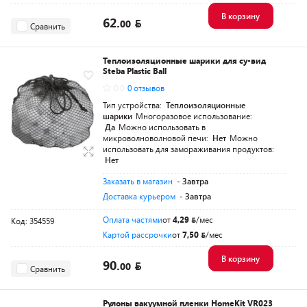
В корзину
62.
00
Сравнить
Теплоизоляционные шарики для су-вид
Steba Plastic Ball
0.0
0 отзывов
Тип устройства:
Теплоизоляционные
шарики
Многоразовое использование:
Да
Можно использовать в
микроволноволновой печи:
Нет
Можно
использовать для замораживания продуктов:
Нет
Заказать в магазин
- Завтра
Доставка курьером
- Завтра
Оплата частями
от
4,29
/мес
Код: 354559
Картой рассрочки
от
7,50
/мес
В корзину
90.
00
Сравнить
Рулоны вакуумной пленки HomeKit VR023