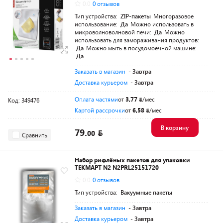
0.0
0 отзывов
Тип устройства:
ZIP-пакеты
Многоразовое
использование:
Да
Можно использовать в
микроволноволновой печи:
Да
Можно
использовать для замораживания продуктов:
Да
Можно мыть в посудомоечной машине:
Да
Заказать в магазин
- Завтра
Доставка курьером
- Завтра
Оплата частями
от
3,77
/мес
Код: 349476
Картой рассрочки
от
6,58
/мес
В корзину
79.
00
Сравнить
Набор рифлёных пакетов для упаковки
ТЕКМАРТ N2 N2PRL25151720
0.0
0 отзывов
Тип устройства:
Вакуумные пакеты
Заказать в магазин
- Завтра
Доставка курьером
- Завтра