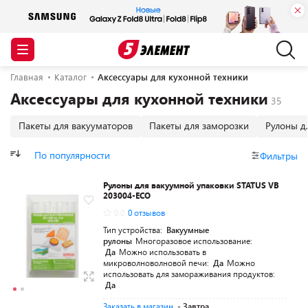
Главная
Каталог
Аксессуары для кухонной техники
Аксессуары для кухонной техники
Пакеты для вакууматоров
Пакеты для заморозки
Рулоны д
По популярности
Фильтры
Рулоны для вакуумной упаковки STATUS VB
203004-ECO
0.0
0 отзывов
Тип устройства:
Вакуумные
рулоны
Многоразовое использование:
Да
Можно использовать в
микроволноволновой печи:
Да
Можно
использовать для замораживания продуктов:
Да
Заказать в магазин
- Завтра