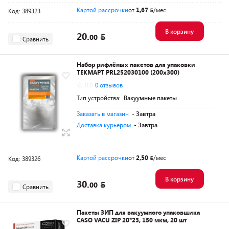
Картой рассрочки
от
1,67
/мес
Код: 389323
В корзину
20.
00
Сравнить
Набор рифлёных пакетов для упаковки
ТЕКМАРТ PRL252030100 (200x300)
0.0
0 отзывов
Тип устройства:
Вакуумные пакеты
Заказать в магазин
- Завтра
Доставка курьером
- Завтра
Картой рассрочки
от
2,50
/мес
Код: 389326
В корзину
30.
00
Сравнить
Пакеты ЗИП для вакуумного упаковщика
CASO VACU ZIP 20*23, 150 мкм, 20 шт