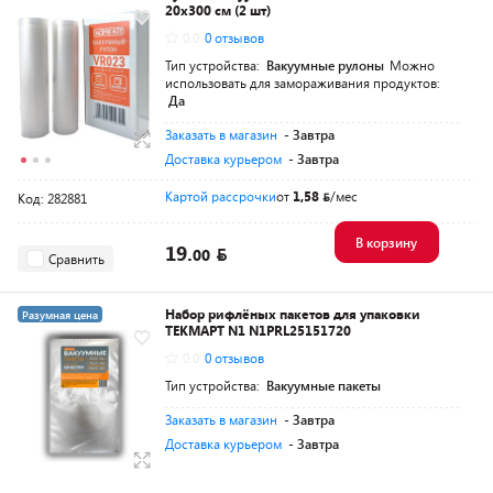
20х300 см (2 шт)
0.0
0 отзывов
Тип устройства:
Вакуумные рулоны
Можно
использовать для замораживания продуктов:
Да
Заказать в магазин
- Завтра
Доставка курьером
- Завтра
Картой рассрочки
от
1,58
/мес
Код: 282881
В корзину
19.
00
Сравнить
Набор рифлёных пакетов для упаковки
Разумная цена
ТЕКМАРТ N1 N1PRL25151720
0.0
0 отзывов
Тип устройства:
Вакуумные пакеты
Заказать в магазин
- Завтра
Доставка курьером
- Завтра