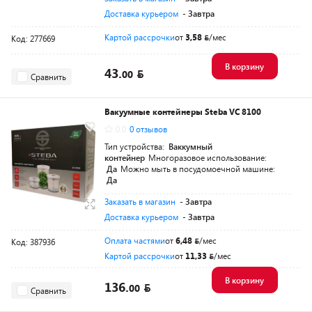
Доставка курьером
- Завтра
Картой рассрочки
от
3,58
/мес
Код: 277669
В корзину
43.
00
Сравнить
Вакуумные контейнеры Steba VC 8100
0.0
0 отзывов
Тип устройства:
Ваккумный
контейнер
Многоразовое использование:
Да
Можно мыть в посудомоечной машине:
Да
Заказать в магазин
- Завтра
Доставка курьером
- Завтра
Оплата частями
от
6,48
/мес
Код: 387936
Картой рассрочки
от
11,33
/мес
В корзину
136.
00
Сравнить