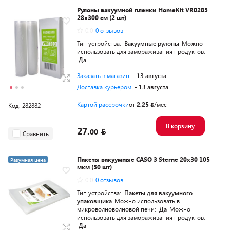
Рулоны вакуумной пленки HomeKit VR0283
28х300 см (2 шт)
0.0
0 отзывов
Тип устройства:
Вакуумные рулоны
Можно
использовать для замораживания продуктов:
Да
Заказать в магазин
- 13 августа
Доставка курьером
- 13 августа
Картой рассрочки
от
2,25
/мес
Код: 282882
В корзину
27.
00
Сравнить
Пакеты вакуумные CASO 3 Sterne 20x30 105
Разумная цена
мкм (50 шт)
0.0
0 отзывов
Тип устройства:
Пакеты для вакуумного
упаковщика
Можно использовать в
микроволноволновой печи:
Да
Можно
использовать для замораживания продуктов:
Да