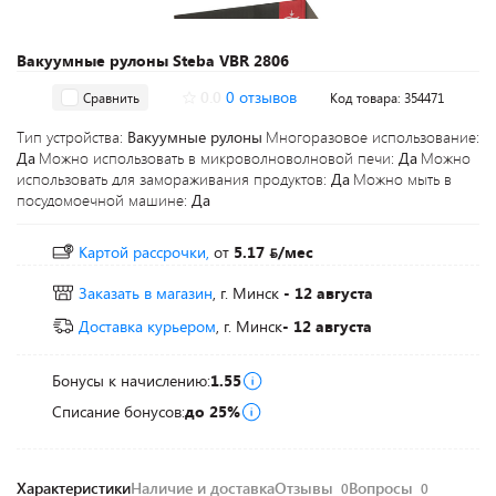
Вакуумные рулоны Steba VBR 2806
0.0
0 отзывов
Сравнить
Код товара: 354471
Тип устройства:
Вакуумные рулоны
Многоразовое использование:
Да
Можно использовать в микроволноволновой печи:
Да
Можно
использовать для замораживания продуктов:
Да
Можно мыть в
посудомоечной машине:
Да
Картой рассрочки,
от
5.17
/мес
Заказать в магазин
, г. Минск
- 12 августа
Доставка курьером
, г. Минск
- 12 августа
Бонусы к начислению:
1.55
Списание бонусов:
до 25%
Характеристики
Наличие и доставка
Отзывы
Вопросы
0
0