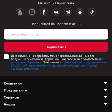
Мы в социальных сетях
Подписаться на новости и акции
Подписаться
Даю согласие на обработку моих персональных данных для
получения рекламно-информационной рассылки в соответствии
с
условиями обработки.
Ознакомлен
с разъяснением прав, связанных с
обработкой, механизмом их реализации, последствиями дачи
согласия или отказа.
Компания
Покупателям
О нас
Сервисы
Адреса магазинов
Как сделать заказ
Акции
Новости
Оплата и доставка
Программа «Защита+»