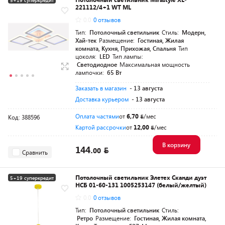
5+19 суперкредит
221112/4+1 WT ML
0.0
0 отзывов
Тип:
Потолочный светильник
Стиль:
Модерн,
Хай-тек
Размещение:
Гостиная, Жилая
комната, Кухня, Прихожая, Спальня
Тип
цоколя:
LED
Тип лампы:
Светодиодное
Максимальная мощность
лампочки:
65 Вт
Заказать в магазин
- 13 августа
Доставка курьером
- 13 августа
Оплата частями
от
6,70
/мес
Код: 388596
Картой рассрочки
от
12,00
/мес
В корзину
144.
00
Сравнить
Потолочный светильник Элетех Сканди дуэт
5+19 суперкредит
НСБ 01-60-131 1005253147 (белый/желтый)
0.0
0 отзывов
Тип:
Потолочный светильник
Стиль:
Ретро
Размещение:
Гостиная, Жилая комната,