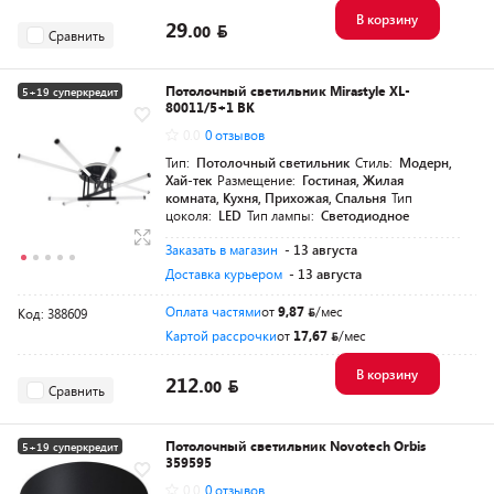
В корзину
29.
00
Сравнить
Потолочный светильник Mirastyle XL-
5+19 суперкредит
80011/5+1 BK
0.0
0 отзывов
Тип:
Потолочный светильник
Стиль:
Модерн,
Хай-тек
Размещение:
Гостиная, Жилая
комната, Кухня, Прихожая, Спальня
Тип
цоколя:
LED
Тип лампы:
Светодиодное
Заказать в магазин
- 13 августа
Доставка курьером
- 13 августа
Оплата частями
от
9,87
/мес
Код: 388609
Картой рассрочки
от
17,67
/мес
В корзину
212.
00
Сравнить
Потолочный светильник Novotech Orbis
5+19 суперкредит
359595
0.0
0 отзывов