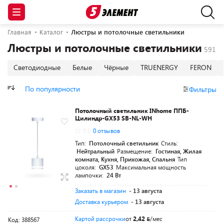
Главная
Каталог
Люстры и потолочные светильники
Люстры и потолочные светильники
Светодиодные
Белые
Чёрные
TRUENERGY
FERON
По популярности
Фильтры
Потолочный светильник INhome ППБ-
Цилиндр-GX53 SB-NL-WH
0.0
0 отзывов
Тип:
Потолочный светильник
Стиль:
Нейтральный
Размещение:
Гостиная, Жилая
комната, Кухня, Прихожая, Спальня
Тип
цоколя:
GX53
Максимальная мощность
лампочки:
24 Вт
Заказать в магазин
- 13 августа
Доставка курьером
- 13 августа
Картой рассрочки
от
2,42
/мес
Код: 388567