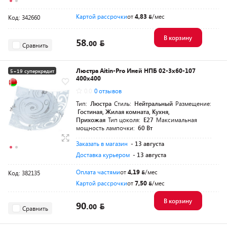
Картой рассрочки
от
4,83
/мес
Код: 342660
В корзину
58.
00
Сравнить
Люстра Aitin-Pro Иней НПБ 02-3х60-107
5+19 суперкредит
400x400
0.0
0 отзывов
Тип:
Люстра
Стиль:
Нейтральный
Размещение:
Гостиная, Жилая комната, Кухня,
Прихожая
Тип цоколя:
E27
Максимальная
мощность лампочки:
60 Вт
Заказать в магазин
- 13 августа
Доставка курьером
- 13 августа
Оплата частями
от
4,19
/мес
Код: 382135
Картой рассрочки
от
7,50
/мес
В корзину
90.
00
Сравнить