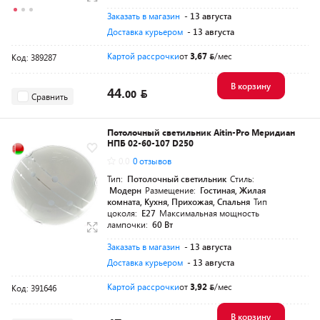
Заказать в магазин
- 13 августа
Доставка курьером
- 13 августа
Картой рассрочки
от
3,67
/мес
Код: 389287
В корзину
44.
00
Сравнить
Потолочный светильник Aitin-Pro Меридиан
НПБ 02-60-107 D250
0.0
0 отзывов
Тип:
Потолочный светильник
Стиль:
Модерн
Размещение:
Гостиная, Жилая
комната, Кухня, Прихожая, Спальня
Тип
цоколя:
E27
Максимальная мощность
лампочки:
60 Вт
Заказать в магазин
- 13 августа
Доставка курьером
- 13 августа
Картой рассрочки
от
3,92
/мес
Код: 391646
В корзину