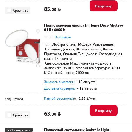
В корзину
85.
00
Сравнить
Припотолочная люстра In Home Deco Mystery
95 Вт 4000 К
0.0
0 отзывов
Тип:
Люстра
Стиль:
Модерн
Размещение:
Гостиная, Детская, Жилая комната, Кухня,
Прихожая, Спальня
Тип цоколя:
Светодиодная
плата
Тип лампы:
Светодиодное
Максимальная мощность
лампочки:
95 Вт
Цветовая температура:
4000
K
Световой поток:
7600 лм
Заказать в магазин
- 12 августа
Доставка курьером
- 12 августа
Картой рассрочки
от
5,25
/мес
Код: 365881
В корзину
63.
00
Сравнить
Подвесной светильник Ambrella Light
3+21 суперкредит