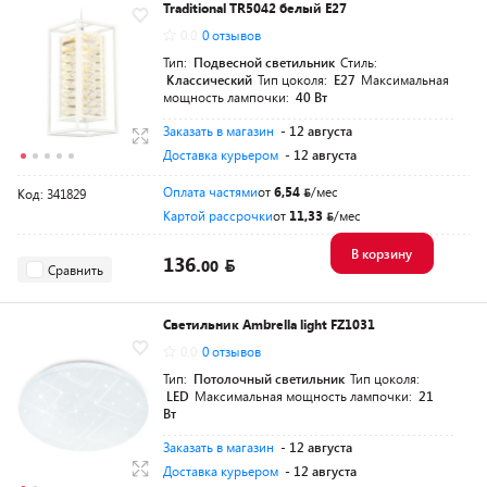
Traditional TR5042 белый Е27
Разумная цена
0.0
0 отзывов
Тип:
Подвесной светильник
Стиль:
Классический
Тип цоколя:
E27
Максимальная
мощность лампочки:
40 Вт
Заказать в магазин
- 12 августа
Доставка курьером
- 12 августа
Оплата частями
от
6,54
/мес
Код: 341829
Картой рассрочки
от
11,33
/мес
В корзину
136.
00
Сравнить
Светильник Ambrella light FZ1031
0.0
0 отзывов
Тип:
Потолочный светильник
Тип цоколя:
LED
Максимальная мощность лампочки:
21
Вт
Заказать в магазин
- 12 августа
Доставка курьером
- 12 августа