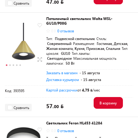
47.
00
Сравнить
Потолочный светильник Wolta WSL-
GU10/P08G
0.0
0 отзывов
Тип:
Подвесной светильник
Стиль:
Современный
Размещение:
Гостиная, Детская,
Жилая комната, Кухня, Прихожая, Спальня
Тип
цоколя:
GU10
Тип лампы:
Светодиодное
Максимальная мощность
лампочки:
50 Вт
Заказать в магазин
- 15 августа
Доставка курьером
- 15 августа
Картой рассрочки
от
4,75
/мес
Код: 393595
В корзину
57.
00
Сравнить
Светильник Feron HL453 41284
0.0
0 отзывов