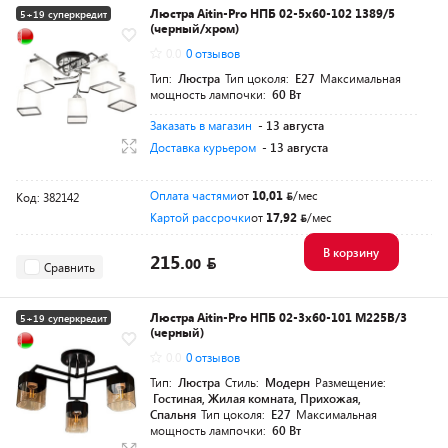
Люстра Aitin-Pro НПБ 02-5x60-102 1389/5
5+19 суперкредит
(черный/хром)
0.0
0 отзывов
Тип:
Люстра
Тип цоколя:
E27
Максимальная
мощность лампочки:
60 Вт
Заказать в магазин
- 13 августа
Доставка курьером
- 13 августа
Оплата частями
от
10,01
/мес
Код: 382142
Картой рассрочки
от
17,92
/мес
В корзину
215.
00
Сравнить
Люстра Aitin-Pro НПБ 02-3x60-101 M225B/3
5+19 суперкредит
(черный)
0.0
0 отзывов
Тип:
Люстра
Стиль:
Модерн
Размещение:
Гостиная, Жилая комната, Прихожая,
Спальня
Тип цоколя:
E27
Максимальная
мощность лампочки:
60 Вт