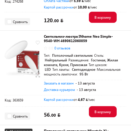
Оплата частями
от
5,59
/мес
Код: 274268
Картой рассрочки
от
10,00
/мес
В корзину
120.
00
Сравнить
Светильник-люстра INhome Neo Simple-
9540-WH 4690612060859
0.0
0 отзывов
Тип:
Потолочный светильник
Стиль:
Нейтральный
Размещение:
Гостиная, Жилая
комната, Кухня, Прихожая
Тип цоколя:
LED
Тип лампы:
Светодиодное
Максимальная
мощность лампочки:
95 Вт
Заказать в магазин
- 13 августа
Доставка курьером
- 13 августа
Картой рассрочки
от
4,67
/мес
Код: 363659
В корзину
56.
00
Сравнить
Потолочный светильник Mirastyle XL-