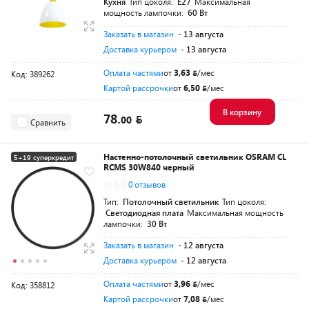
Кухня
Тип цоколя:
E27
Максимальная
мощность лампочки:
60 Вт
Заказать в магазин
- 13 августа
Доставка курьером
- 13 августа
Оплата частями
от
3,63
/мес
Код: 389262
Картой рассрочки
от
6,50
/мес
В корзину
78.
00
Сравнить
Настенно-потолочный светильник OSRAM CL
5+19 суперкредит
RCMS 30W840 черный
0.0
0 отзывов
Тип:
Потолочный светильник
Тип цоколя:
Светодиодная плата
Максимальная мощность
лампочки:
30 Вт
Заказать в магазин
- 12 августа
Доставка курьером
- 12 августа
Оплата частями
от
3,96
/мес
Код: 358812
Картой рассрочки
от
7,08
/мес