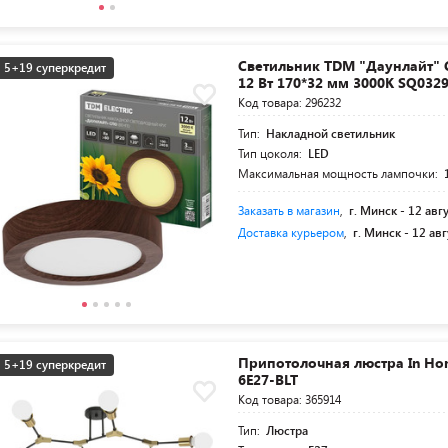
Светильник TDM "Даунлайт" 
5+19 суперкредит
12 Вт 170*32 мм 3000К SQ032
Код товара: 296232
Тип:
Накладной светильник
Тип цоколя:
LED
Максимальная мощность лампочки:
Заказать в магазин
,
г. Минск -
12 авг
Доставка курьером
,
г. Минск -
12 авг
Припотолочная люстра In H
5+19 суперкредит
6E27-BLT
Код товара: 365914
Тип:
Люстра