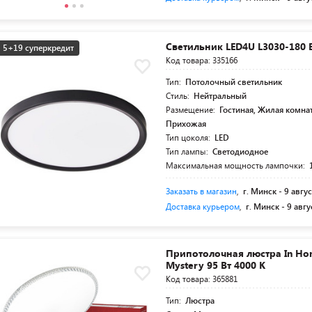
Светильник LED4U L3030-180 
5+19 суперкредит
Код товара: 335166
Тип:
Потолочный светильник
Стиль:
Нейтральный
Размещение:
Гостиная, Жилая комнат
Прихожая
Тип цоколя:
LED
Тип лампы:
Светодиодное
Максимальная мощность лампочки:
Заказать в магазин
,
г. Минск -
9 авгус
Доставка курьером
,
г. Минск -
9 авгу
Припотолочная люстра In Ho
Mystery 95 Вт 4000 К
Код товара: 365881
Тип:
Люстра