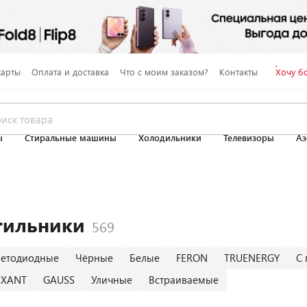
карты
Оплата и доставка
Что с моим заказом?
Контакты
Хочу б
ы
Стиральные машины
Холодильники
Телевизоры
Аэ
тильники
ветодиодные
Чёрные
Белые
FERON
TRUENERGY
С 
EXANT
GAUSS
Уличные
Встраиваемые