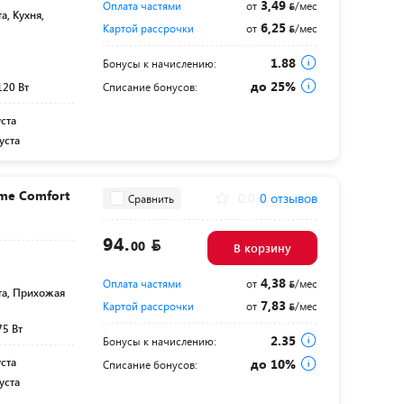
3,49
Оплата частями
от
/мес
а, Кухня,
6,25
Картой рассрочки
от
/мес
1.88
Бонусы к начислению:
до 25%
120 Вт
Списание бонусов:
уста
уста
me Comfort
0.0
0 отзывов
Сравнить
94.
00
В корзину
4,38
Оплата частями
от
/мес
та, Прихожая
7,83
Картой рассрочки
от
/мес
75 Вт
2.35
Бонусы к начислению:
уста
до 10%
Списание бонусов:
уста