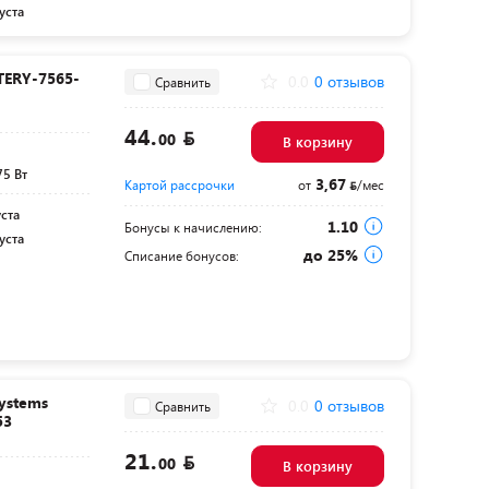
уста
TERY-7565-
0.0
0 отзывов
Сравнить
44.
00
В корзину
75 Вт
3,67
Картой рассрочки
от
/мес
уста
1.10
Бонусы к начислению:
уста
до 25%
Списание бонусов:
Systems
0.0
0 отзывов
Сравнить
53
21.
00
В корзину