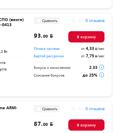
СПО (венге)
0.0
0 отзывов
Сравнить
9-0413
93.
00
В корзину
4,33
Оплата частями
от
/мес
12 Вт
7,75
Картой рассрочки
от
/мес
уста
2.33
Бонусы к начислению:
уста
до 25%
Списание бонусов:
ome ARM-
0.0
0 отзывов
Сравнить
87.
00
В корзину