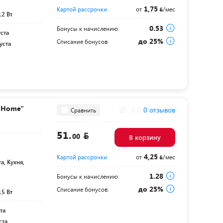
1,75
Картой рассрочки
от
/мес
12 Вт
0.53
Бонусы к начислению:
уста
до 25%
Списание бонусов:
уста
"Home"
0.0
0 отзывов
Сравнить
51.
00
В корзину
4,25
Картой рассрочки
от
/мес
а, Кухня,
1.28
Бонусы к начислению:
до 25%
Списание бонусов:
15 Вт
та
ста