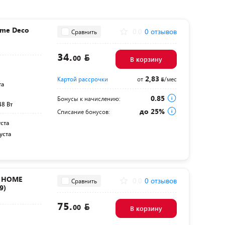
ome Deco
0.0
0 отзывов
Сравнить
34.
00
В корзину
2,83
Картой рассрочки
от
/мес
та
0.85
Бонусы к начислению:
48 Вт
до 25%
Списание бонусов:
уста
уста
N HOME
0.0
0 отзывов
Сравнить
9)
75.
00
В корзину