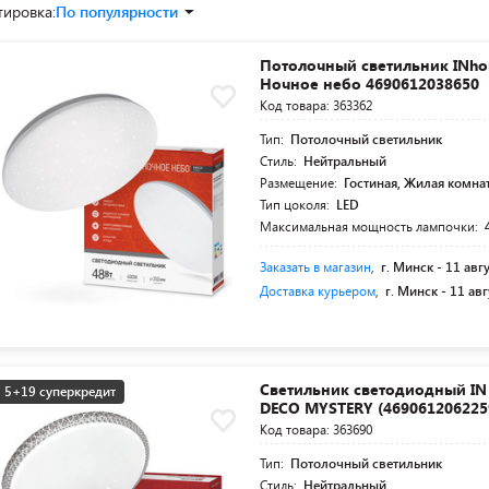
тировка:
По популярности
Потолочный светильник INh
Ночное небо 4690612038650
Код товара: 363362
Тип:
Потолочный светильник
Стиль:
Нейтральный
Размещение:
Гостиная, Жилая комна
Тип цоколя:
LED
Максимальная мощность лампочки:
Заказать в магазин
,
г. Минск -
11 авг
Доставка курьером
,
г. Минск -
11 авг
Светильник светодиодный I
5+19 суперкредит
DECO MYSTERY (469061206225
Код товара: 363690
Тип:
Потолочный светильник
Стиль:
Нейтральный