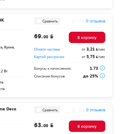
BK
0.0
0 отзывов
Сравнить
69.
00
В корзину
а, Кухня,
3,21
Оплата частями
от
/мес
5,75
Картой рассрочки
от
/мес
1.73
Бонусы к начислению:
12 Вт
до 25%
Списание бонусов:
та
ста
me Deco
0.0
0 отзывов
Сравнить
63.
00
В корзину