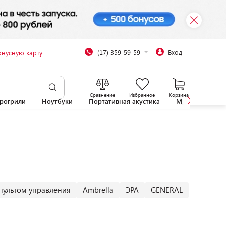
(17) 359-59-59
Вход
онусную карту
Сравнение
Избранное
Корзина
рогрили
Ноутбуки
Портативная акустика
Микроволновы
пультом управления
Ambrella
ЭРА
GENERAL