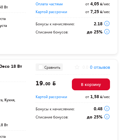
4,05
Оплата частями
от
/мес
60 Вт
7,25
Картой рассрочки
от
/мес
уста
2.18
Бонусы к начислению:
уста
до 25%
Списание бонусов:
Deco 18 Вт
0.0
0 отзывов
Сравнить
19.
00
В корзину
1,58
Картой рассрочки
от
/мес
а, Кухня,
0.48
Бонусы к начислению:
до 25%
Списание бонусов:
18 Вт
уста