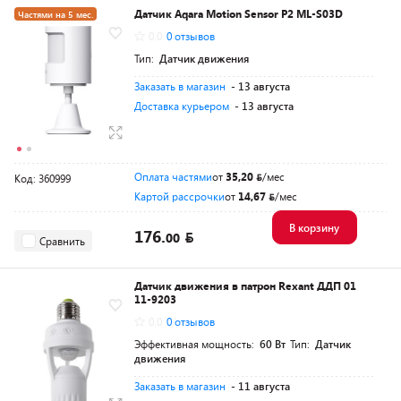
Датчик Aqara Motion Sensor P2 ML-S03D
Частями на 5 мес.
0.0
0 отзывов
Тип:
Датчик движения
Заказать в магазин
- 13 августа
Доставка курьером
- 13 августа
Оплата частями
от
35,20
/мес
Код: 360999
Картой рассрочки
от
14,67
/мес
В корзину
176.
00
Сравнить
Датчик движения в патрон Rexant ДДП 01
11-9203
0.0
0 отзывов
Эффективная мощность:
60 Вт
Тип:
Датчик
движения
Заказать в магазин
- 11 августа