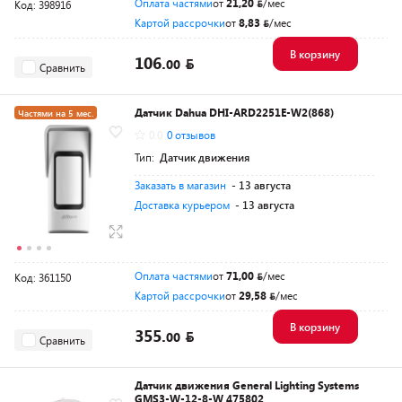
Оплата частями
от
21,20
/мес
Код: 398916
Картой рассрочки
от
8,83
/мес
В корзину
106.
00
Сравнить
Датчик Dahua DHI-ARD2251E-W2(868)
Частями на 5 мес.
0.0
0 отзывов
Тип:
Датчик движения
Заказать в магазин
- 13 августа
Доставка курьером
- 13 августа
Оплата частями
от
71,00
/мес
Код: 361150
Картой рассрочки
от
29,58
/мес
В корзину
355.
00
Сравнить
Датчик движения General Lighting Systems
GMS3-W-12-8-W 475802