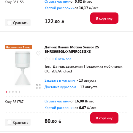
Оплата частями
от
5,82
/мес
Код: 361156
Картой рассрочки
от
10,17
/мес
В корзину
122.
00
Сравнить
Датчик Xiaomi Motion Sensor 2S
Частями на 5 мес.
BHR8995GL/XMPIR02SGXS
0.0
0 отзывов
Тип:
Датчик движения
Поддержка мобильных
ОС:
iOS/Android
Заказать в магазин
- 13 августа
Доставка курьером
- 13 августа
Оплата частями
от
16,00
/мес
Код: 361787
Картой рассрочки
от
6,67
/мес
В корзину
80.
00
Сравнить