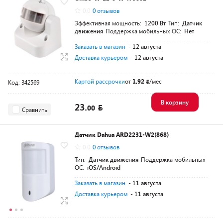
0.0
0 отзывов
Эффективная мощность:
1200 Вт
Тип:
Датчик
движения
Поддержка мобильных ОС:
Нет
Заказать в магазин
- 12 августа
Доставка курьером
- 12 августа
Картой рассрочки
от
1,92
/мес
Код: 342569
В корзину
23.
00
Сравнить
Датчик Dahua ARD2231-W2(868)
0.0
0 отзывов
Тип:
Датчик движения
Поддержка мобильных
ОС:
iOS/Android
Заказать в магазин
- 11 августа
Доставка курьером
- 11 августа