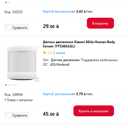
Картой рассрочки
от
2,42
/мес
Код: 332532
В корзину
29.
00
Сравнить
Датчик движения Xiaomi MiJia Human Body
Sensor (YTC4041GL)
5.0
1 отзыв
Тип:
Датчик движения
Поддержка мобильных
ОС:
iOS/Android
Картой рассрочки
от
3,75
/мес
Код: 144634
Товар с витрины
Купить в магазине
45.
00
Сравнить