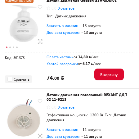
Датчик движения Geozon GSH-SDM01
Частями на 5 мес.
0.0
0 отзывов
Тип:
Датчик движения
Заказать в магазин
- 13 августа
Доставка курьером
- 13 августа
Оплата частями
от
14,80
/мес
Код: 361378
Картой рассрочки
от
6,17
/мес
В корзину
74.
00
Сравнить
Датчик движения потолочный REXANT ДДП
02 11-9213
0.0
0 отзывов
Эффективная мощность:
1200 Вт
Тип:
Датчик
движения
Заказать в магазин
- 11 августа
Доставка курьером
- 11 августа