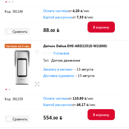
Оплата частями
от
4,20
/мес
Код: 361146
Картой рассрочки
от
7,33
/мес
В корзину
88.
00
Сравнить
Датчик Dahua DHI-ARD2251E-W2(868)
Частями на 5 мес.
0.0
0 отзывов
Тип:
Датчик движения
Заказать в магазин
- 13 августа
Доставка курьером
- 13 августа
Оплата частями
от
110,80
/мес
Код: 361159
Картой рассрочки
от
46,17
/мес
В корзину
554.
00
Сравнить