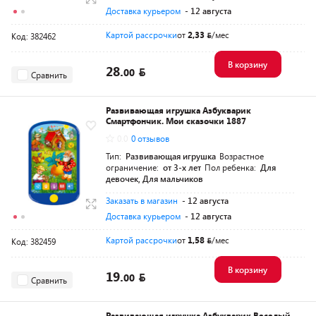
Доставка курьером
- 12 августа
Картой рассрочки
от
2,33
/мес
Код: 382462
В корзину
28.
00
Сравнить
Развивающая игрушка Азбукварик
Смартфончик. Мои сказочки 1887
0.0
0 отзывов
Тип:
Развивающая игрушка
Возрастное
ограничение:
от 3-х лет
Пол ребенка:
Для
девочек, Для мальчиков
Заказать в магазин
- 12 августа
Доставка курьером
- 12 августа
Картой рассрочки
от
1,58
/мес
Код: 382459
В корзину
19.
00
Сравнить
Развивающая игрушка Азбукварик Веселый