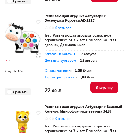
Сравнить
Развивающая игрушка Азбукварик
Веселушки Коровка AZ-2227
0.0
0 отзывов
Тип:
Развивающая игрушка
Возрастное
ограничение:
от 3-х лет
Пол ребенка:
Для
девочек, Для мальчиков
Заказать в магазин
- 12 августа
Доставка курьером
- 12 августа
Оплата частями
от
1,05
/мес
Код: 375658
Картой рассрочки
от
1,83
/мес
В корзину
22.
00
Сравнить
Развивающая игрушка Азбукварик Веселый
Котенок Микрофончики-зверята 3418
0.0
0 отзывов
Тип:
Развивающая игрушка
Возрастное
ограничение:
от 3-х лет
Пол ребенка:
Для