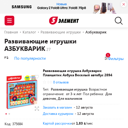
Главная
Каталог
Развивающие игрушки
Азбукварик
Развивающие игрушки
АЗБУКВАРИК
1
По популярности
Фильтры
Развивающая игрушка Азбукварик
Планшетик Азбука Веселый автобус 2894
0.0
0 отзывов
Тип:
Развивающая игрушка
Возрастное
ограничение:
от 3-х лет
Пол ребенка:
Для
девочек, Для мальчиков
Заказать в магазин
- 12 августа
Доставка курьером
- 12 августа
Картой рассрочки
от
1,83
/мес
Код: 375684