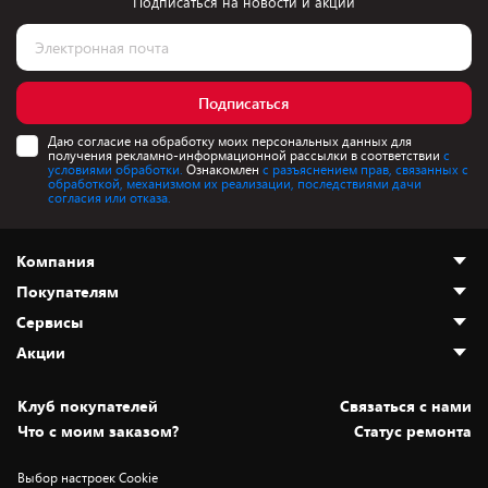
Подписаться на новости и акции
Подписаться
Даю согласие на обработку моих персональных данных для
получения рекламно-информационной рассылки в соответствии
с
условиями обработки.
Ознакомлен
с разъяснением прав, связанных с
обработкой, механизмом их реализации, последствиями дачи
согласия или отказа.
Компания
Покупателям
О нас
Сервисы
Адреса магазинов
Как сделать заказ
Акции
Новости
Оплата и доставка
Программа «Защита+»
Статьи и обзоры
Безналичный расчёт
Установка техники
Скидки и промокоды
Клуб покупателей
Cвязаться с нами
Вакансии
Обмен и возврат товара
Для игровых консолей
Белорусские товары
Что с моим заказом?
Статус ремонта
Контакты
Юридическая информация
Подписки на видеосервисы
Подарки
Выбор настроек Cookie
Дай пять добру!
Обработка персональных данных
Для мобильных устройств
Бонусы