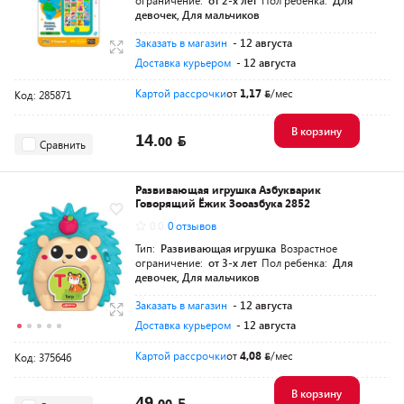
ограничение:
от 2-х лет
Пол ребенка:
Для
девочек, Для мальчиков
Заказать в магазин
- 12 августа
Доставка курьером
- 12 августа
Картой рассрочки
от
1,17
/мес
Код: 285871
В корзину
14.
00
Сравнить
Развивающая игрушка Азбукварик
Говорящий Ёжик Зооазбука 2852
0.0
0 отзывов
Тип:
Развивающая игрушка
Возрастное
ограничение:
от 3-х лет
Пол ребенка:
Для
девочек, Для мальчиков
Заказать в магазин
- 12 августа
Доставка курьером
- 12 августа
Картой рассрочки
от
4,08
/мес
Код: 375646
В корзину
49.
00