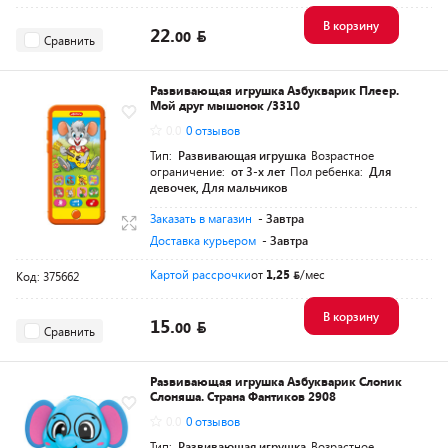
В корзину
22.
00
Сравнить
Развивающая игрушка Азбукварик Плеер.
Мой друг мышонок /3310
0.0
0 отзывов
Тип:
Развивающая игрушка
Возрастное
ограничение:
от 3-х лет
Пол ребенка:
Для
девочек, Для мальчиков
Заказать в магазин
- Завтра
Доставка курьером
- Завтра
Картой рассрочки
от
1,25
/мес
Код: 375662
В корзину
15.
00
Сравнить
Развивающая игрушка Азбукварик Слоник
Слоняша. Страна Фантиков 2908
0.0
0 отзывов
Тип:
Развивающая игрушка
Возрастное