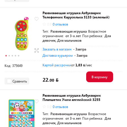
Развивающая игрушка Азбукварик
Телефончик Каруселька 3133 (зеленый)
0.0
0 отзывов
Тип:
Развивающая игрушка
Возрастное
ограничение:
от 3-х лет
Пол ребенка:
Для
девочек, Для мальчиков
Заказать в магазин
- Завтра
Доставка курьером
- Завтра
Картой рассрочки
от
1,83
/мес
Код: 375649
В корзину
22.
00
Сравнить
Развивающая игрушка Азбукварик
Планшетик Учим английский 3255
0.0
0 отзывов
Тип:
Развивающая игрушка
Возрастное
ограничение:
от 3-х лет
Пол ребенка:
Для
девочек, Для мальчиков