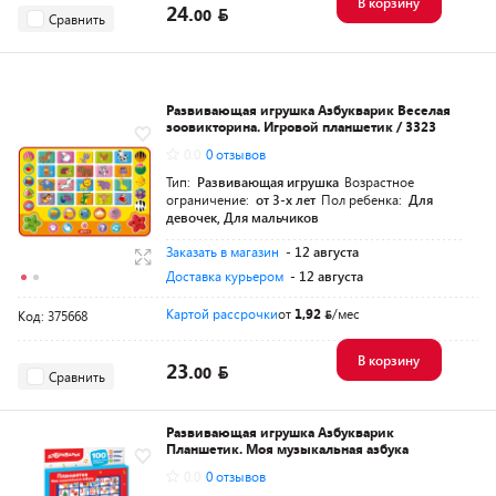
В корзину
24.
00
Сравнить
Развивающая игрушка Азбукварик Веселая
зоовикторина. Игровой планшетик / 3323
0.0
0 отзывов
Тип:
Развивающая игрушка
Возрастное
ограничение:
от 3-х лет
Пол ребенка:
Для
девочек, Для мальчиков
Заказать в магазин
- 12 августа
Доставка курьером
- 12 августа
Картой рассрочки
от
1,92
/мес
Код: 375668
В корзину
23.
00
Сравнить
Развивающая игрушка Азбукварик
Планшетик. Моя музыкальная азбука
0.0
0 отзывов