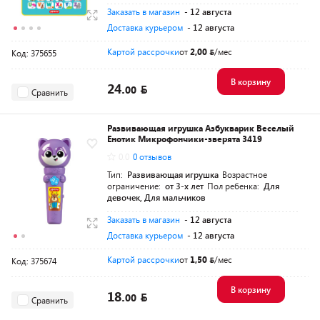
Заказать в магазин
- 12 августа
Доставка курьером
- 12 августа
Картой рассрочки
от
2,00
/мес
Код: 375655
В корзину
24.
00
Сравнить
Развивающая игрушка Азбукварик Веселый
Енотик Микрофончики-зверята 3419
0.0
0 отзывов
Тип:
Развивающая игрушка
Возрастное
ограничение:
от 3-х лет
Пол ребенка:
Для
девочек, Для мальчиков
Заказать в магазин
- 12 августа
Доставка курьером
- 12 августа
Картой рассрочки
от
1,50
/мес
Код: 375674
В корзину
18.
00
Сравнить