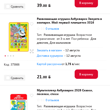
В корзину
39.
00
Сравнить
Развивающая игрушка Азбукварик Зверята в
зоопарке. Мой первый планшетик 3316
0.0
0 отзывов
Тип:
Развивающая игрушка
Возрастное
ограничение:
от 3-х лет
Пол ребенка:
Для
девочек, Для мальчиков
Заказать в магазин
- 12 августа
Доставка курьером
- 12 августа
Картой рассрочки
от
1,75
/мес
Код: 375666
В корзину
21.
00
Сравнить
Мультиплеер Азбукварик 2528 Сказки,
песенки, стихи
0.0
0 отзывов
Тип:
Развивающая игрушка
Возрастное