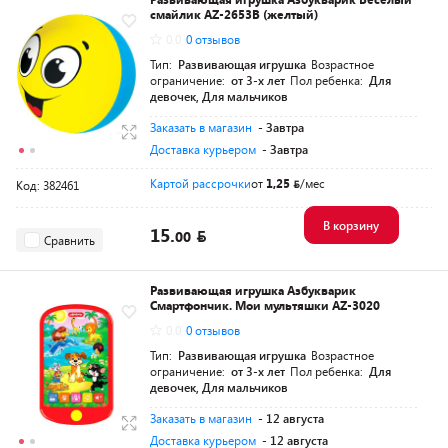
смайлик AZ-2653В (желтый)
0.0
0 отзывов
Тип:
Развивающая игрушка
Возрастное
ограничение:
от 3-х лет
Пол ребенка:
Для
девочек, Для мальчиков
Заказать в магазин
- Завтра
Доставка курьером
- Завтра
Картой рассрочки
от
1,25
/мес
Код: 382461
В корзину
15.
00
Сравнить
Развивающая игрушка Азбукварик
Смартфончик. Мои мультяшки AZ-3020
0.0
0 отзывов
Тип:
Развивающая игрушка
Возрастное
ограничение:
от 3-х лет
Пол ребенка:
Для
девочек, Для мальчиков
Заказать в магазин
- 12 августа
Доставка курьером
- 12 августа