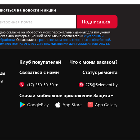
исаться на новости и акции
Подписаться
Даю согласие на обработку моих персональных данных для получения
рекламно-информационной рассылки в соответствии
с условиями
обработки.
Ознакомлен
с разъяснением прав, связанных с обработкой,
механизмом их реализации, последствиями дачи согласия или отказа.
Клуб покупателей
Что с моим заказом?
Cвязаться с нами
Статус ремонта
оды
ры
(17) 359-59-59
275@5element.by
Скачай мобильное приложение Защита+
GooglePlay
App Store
App Gallery