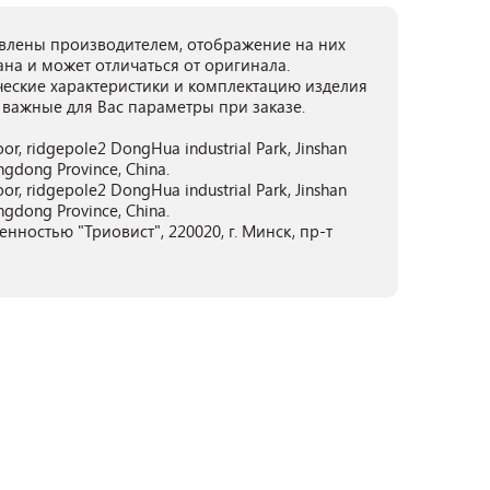
лены производителем, отображение на них
ана и может отличаться от оригинала.
ческие характеристики и комплектацию изделия
 важные для Вас параметры при заказе.
or, ridgepole2 DongHua industrial Park, Jinshan
gdong Province, China.
or, ridgepole2 DongHua industrial Park, Jinshan
gdong Province, China.
нностью "Триовист", 220020, г. Минск, пр-т