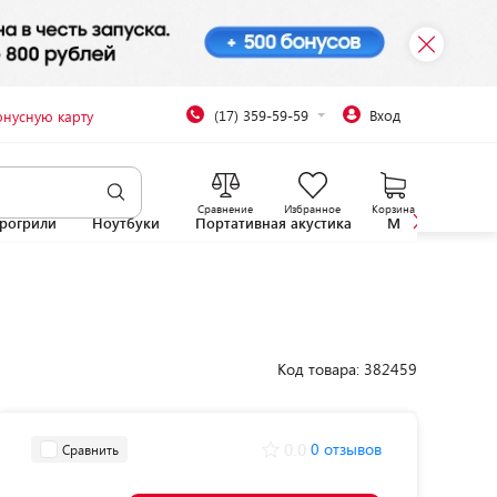
(17) 359-59-59
Вход
онусную карту
Сравнение
Избранное
Корзина
рогрили
Ноутбуки
Портативная акустика
Микроволновы
Код товара: 382459
0.0
0 отзывов
Сравнить