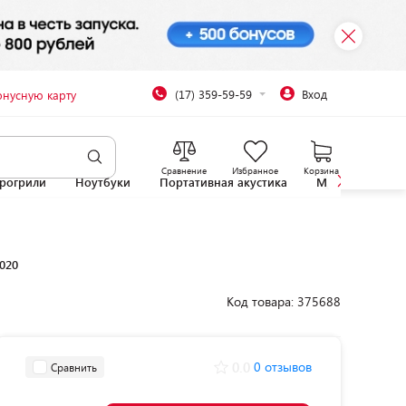
(17) 359-59-59
Вход
онусную карту
Сравнение
Избранное
Корзина
рогрили
Ноутбуки
Портативная акустика
Микроволновы
020
Код товара: 375688
0.0
0 отзывов
Сравнить