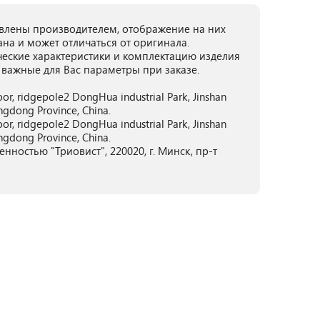
лены производителем, отображение на них
ана и может отличаться от оригинала.
ческие характеристики и комплектацию изделия
 важные для Вас параметры при заказе.
or, ridgepole2 DongHua industrial Park, Jinshan
gdong Province, China.
or, ridgepole2 DongHua industrial Park, Jinshan
gdong Province, China.
нностью "Триовист", 220020, г. Минск, пр-т