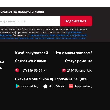
исаться на новости и акции
Подписаться
Даю согласие на обработку моих персональных данных для получения
рекламно-информационной рассылки в соответствии
с условиями
обработки.
Ознакомлен
с разъяснением прав, связанных с обработкой,
механизмом их реализации, последствиями дачи согласия или отказа.
Клуб покупателей
Что с моим заказом?
Cвязаться с нами
Статус ремонта
оды
ры
(17) 359-59-59
275@5element.by
Скачай мобильное приложение Защита+
GooglePlay
App Store
App Gallery