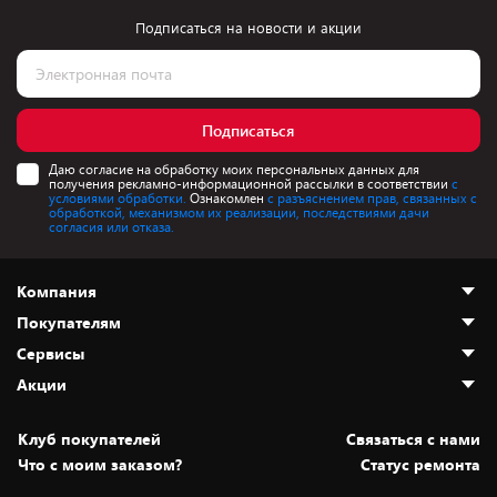
Подписаться на новости и акции
Подписаться
Даю согласие на обработку моих персональных данных для
получения рекламно-информационной рассылки в соответствии
с
условиями обработки.
Ознакомлен
с разъяснением прав, связанных с
обработкой, механизмом их реализации, последствиями дачи
согласия или отказа.
Компания
Покупателям
О нас
Сервисы
Адреса магазинов
Как сделать заказ
Акции
Новости
Оплата и доставка
Программа «Защита+»
Статьи и обзоры
Безналичный расчёт
Установка техники
Скидки и промокоды
Клуб покупателей
Cвязаться с нами
Вакансии
Обмен и возврат товара
Для игровых консолей
Белорусские товары
Что с моим заказом?
Статус ремонта
Контакты
Юридическая информация
Подписки на видеосервисы
Подарки