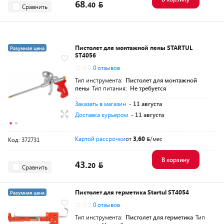
68.
40
Сравнить
Пистолет для монтажной пены STARTUL
Разумная цена
ST4056
0.0
0 отзывов
Тип инструмента:
Пистолет для монтажной
пены
Тип питания:
Не требуется
Заказать в магазин
- 11 августа
Доставка курьером
- 11 августа
Картой рассрочки
от
3,60
/мес
Код: 372731
В корзину
43.
20
Сравнить
Пистолет для герметика Startul ST4054
Разумная цена
0.0
0 отзывов
Тип инструмента:
Пистолет для герметика
Тип