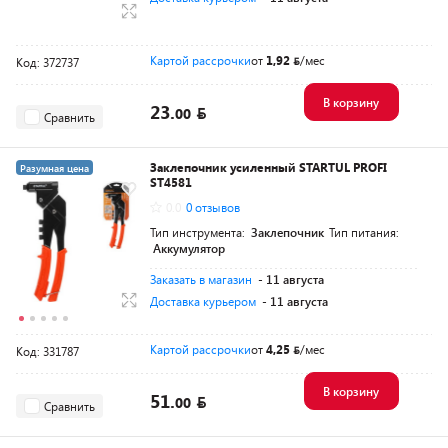
Картой рассрочки
от
1,92
/мес
Код: 372737
В корзину
23.
00
Сравнить
Заклепочник усиленный STARTUL PROFI
Разумная цена
ST4581
0.0
0 отзывов
Тип инструмента:
Заклепочник
Тип питания:
Аккумулятор
Заказать в магазин
- 11 августа
Доставка курьером
- 11 августа
Картой рассрочки
от
4,25
/мес
Код: 331787
В корзину
51.
00
Сравнить