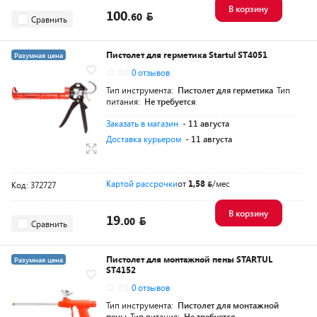
В корзину
100.
60
Сравнить
Пистолет для герметика Startul ST4051
Разумная цена
0.0
0 отзывов
Тип инструмента:
Пистолет для герметика
Тип
питания:
Не требуется
Заказать в магазин
- 11 августа
Доставка курьером
- 11 августа
Картой рассрочки
от
1,58
/мес
Код: 372727
В корзину
19.
00
Сравнить
Пистолет для монтажной пены STARTUL
Разумная цена
ST4152
0.0
0 отзывов
Тип инструмента:
Пистолет для монтажной
пены
Тип питания:
Не требуется