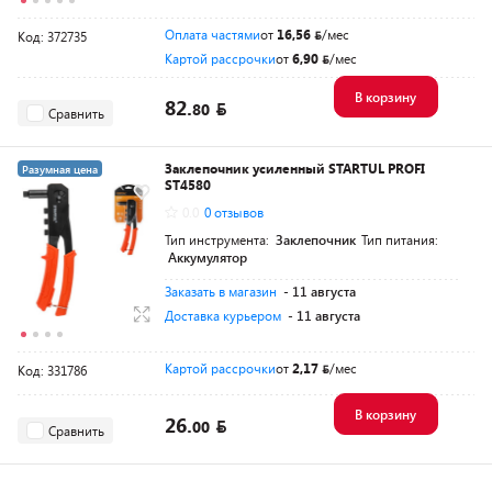
Оплата частями
от
16,56
/мес
Код: 372735
Картой рассрочки
от
6,90
/мес
В корзину
82.
80
Сравнить
Заклепочник усиленный STARTUL PROFI
Разумная цена
ST4580
0.0
0 отзывов
Тип инструмента:
Заклепочник
Тип питания:
Аккумулятор
Заказать в магазин
- 11 августа
Доставка курьером
- 11 августа
Картой рассрочки
от
2,17
/мес
Код: 331786
В корзину
26.
00
Сравнить