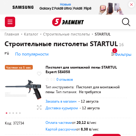
Главная
Каталог
Строительные пистолеты
STARTUL
Строительные пистолеты STARTUL
1
По популярности
Фильтры
Пистолет для монтажной пены STARTUL
Частями на 5 мес.
Expert SE4058
Разумная цена
0.0
0 отзывов
Тип инструмента:
Пистолет для монтажной
пены
Тип питания:
Не требуется
Заказать в магазин
- 12 августа
Доставка курьером
- 12 августа
Оплата частями
от
20,12
/мес
Код: 372734
Картой рассрочки
от
8,38
/мес