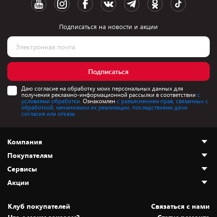
Подписаться на новости и акции
Подписаться
Даю согласие на обработку моих персональных данных для
получения рекламно-информационной рассылки в соответствии
с
условиями обработки.
Ознакомлен
с разъяснением прав, связанных с
обработкой, механизмом их реализации, последствиями дачи
согласия или отказа.
Компания
Покупателям
О нас
Сервисы
Адреса магазинов
Как сделать заказ
Акции
Новости
Оплата и доставка
Программа «Защита+»
Статьи и обзоры
Безналичный расчёт
Установка техники
Скидки и промокоды
Клуб покупателей
Cвязаться с нами
Вакансии
Обмен и возврат товара
Для игровых консолей
Белорусские товары