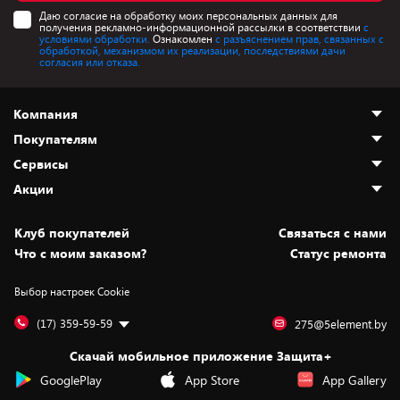
Даю согласие на обработку моих персональных данных для
получения рекламно-информационной рассылки в соответствии
с
условиями обработки.
Ознакомлен
с разъяснением прав, связанных с
обработкой, механизмом их реализации, последствиями дачи
согласия или отказа.
Компания
Покупателям
О нас
Сервисы
Адреса магазинов
Как сделать заказ
Акции
Новости
Оплата и доставка
Программа «Защита+»
Статьи и обзоры
Безналичный расчёт
Установка техники
Скидки и промокоды
Клуб покупателей
Cвязаться с нами
Вакансии
Обмен и возврат товара
Для игровых консолей
Белорусские товары
Что с моим заказом?
Статус ремонта
Контакты
Юридическая информация
Подписки на видеосервисы
Подарки
Выбор настроек Cookie
Дай пять добру!
Обработка персональных данных
Для мобильных устройств
Бонусы
Подарочные карты
Для компьютеров
Оплата частями
(17) 359-59-59
275@5element.by
Утилизация старой техники
Предзаказы
Скачай мобильное приложение Защита+
Сервисные центры
Новинки
GooglePlay
App Store
App Gallery
Уценка