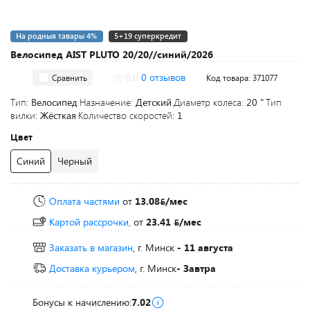
На родныя тавары 4%
5+19 суперкредит
Велосипед AIST PLUTO 20/20//синий/2026
0.0
0 отзывов
Сравнить
Код товара: 371077
Тип:
Велосипед
Назначение:
Детский
Диаметр колеса:
20 "
Тип
вилки:
Жёсткая
Количество скоростей:
1
Цвет
Синий
Черный
Оплата частями
от
13.08
/мес
Картой рассрочки,
от
23.41
/мес
Заказать в магазин
, г. Минск
- 11 августа
Доставка курьером
, г. Минск
- Завтра
Бонусы к начислению:
7.02