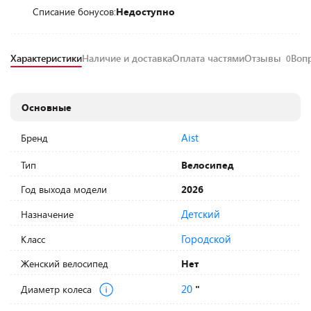
Списание бонусов:
Недоступно
Характеристики
Наличие и доставка
Оплата частями
Отзывы
Воп
0
Основные
Aist
Бренд
Тип
Велосипед
Год выхода модели
2026
Детский
Назначение
Городской
Класс
Женский велосипед
Нет
20
Диаметр колеса
"