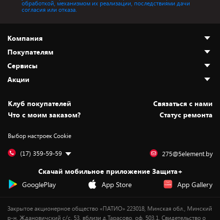
обработкой, механизмом их реализации, последствиями дачи
согласия или отказа.
Компания
Покупателям
О нас
Сервисы
Адреса магазинов
Как сделать заказ
Акции
Новости
Оплата и доставка
Программа «Защита+»
Статьи и обзоры
Безналичный расчёт
Установка техники
Скидки и промокоды
Клуб покупателей
Cвязаться с нами
Вакансии
Обмен и возврат товара
Для игровых консолей
Белорусские товары
Что с моим заказом?
Статус ремонта
Контакты
Юридическая информация
Подписки на видеосервисы
Подарки
Выбор настроек Cookie
Дай пять добру!
Обработка персональных данных
Для мобильных устройств
Бонусы
Подарочные карты
Для компьютеров
Оплата частями
(17) 359-59-59
275@5element.by
Утилизация старой техники
Новинки
Скачай мобильное приложение Защита+
Сервисные центры
Уценка
GooglePlay
App Store
App Gallery
Закрытое акционерное общество «ПАТИО» 223018, Минская обл., Минский
р-н, Ждановичский с/с, 53, вблизи д.Тарасово, оф. 503.1. Свидетельство о