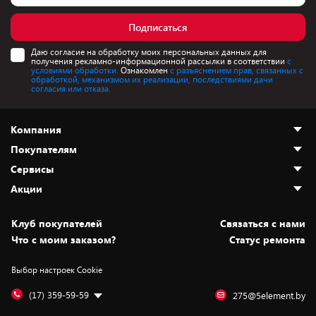
Подписаться
Даю согласие на обработку моих персональных данных для
получения рекламно-информационной рассылки в соответствии
с
условиями обработки.
Ознакомлен
с разъяснением прав, связанных с
обработкой, механизмом их реализации, последствиями дачи
согласия или отказа.
Компания
Покупателям
О нас
Сервисы
Адреса магазинов
Как сделать заказ
Акции
Новости
Оплата и доставка
Программа «Защита+»
Статьи и обзоры
Безналичный расчёт
Установка техники
Скидки и промокоды
Клуб покупателей
Cвязаться с нами
Вакансии
Обмен и возврат товара
Для игровых консолей
Белорусские товары
Что с моим заказом?
Статус ремонта
Контакты
Юридическая информация
Подписки на видеосервисы
Подарки
Выбор настроек Cookie
Дай пять добру!
Обработка персональных данных
Для мобильных устройств
Бонусы
Подарочные карты
Для компьютеров
Оплата частями
(17) 359-59-59
275@5element.by
Утилизация старой техники
Предзаказы