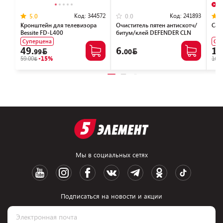
В
Код:
344572
Код:
241893
5.0
0.0
Кронштейн для телевизора
Очиститель пятен антискотч/
Сау
Bessite FD-L400
битум/клей DEFENDER CLN
30810 (150мл)
Суперцена
Су
49.
6.
1,
99
00
59.00
-15%
1699
Мы в социальных сетях
Подписаться на новости и акции