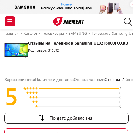
Главная
Каталог
Телевизоры
SAMSUNG
Телевизор Samsung U
Отзывы на Телевизор Samsung UE32F6000FUXRU
Код товара: 346592
Характеристики
Наличие и доставка
Оплата частями
Отзывы
Воп
2
5
2
0
0
0
0
По дате добавления