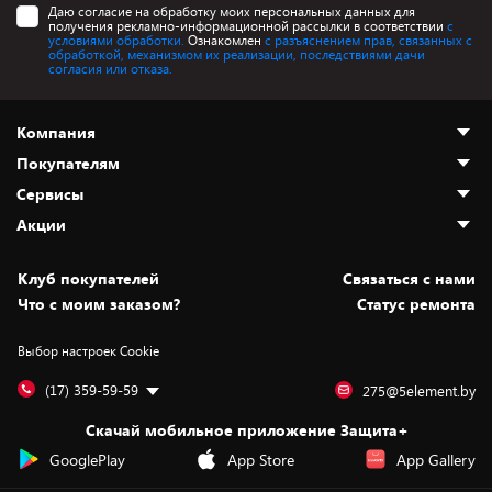
Даю согласие на обработку моих персональных данных для
получения рекламно-информационной рассылки в соответствии
с
условиями обработки.
Ознакомлен
с разъяснением прав, связанных с
обработкой, механизмом их реализации, последствиями дачи
согласия или отказа.
Компания
Покупателям
О нас
Сервисы
Адреса магазинов
Как сделать заказ
Акции
Новости
Оплата и доставка
Программа «Защита+»
Статьи и обзоры
Безналичный расчёт
Установка техники
Скидки и промокоды
Клуб покупателей
Cвязаться с нами
Вакансии
Обмен и возврат товара
Для игровых консолей
Белорусские товары
Что с моим заказом?
Статус ремонта
Контакты
Юридическая информация
Подписки на видеосервисы
Подарки
Выбор настроек Cookie
Дай пять добру!
Обработка персональных данных
Для мобильных устройств
Бонусы
Подарочные карты
Для компьютеров
Оплата частями
(17) 359-59-59
275@5element.by
Утилизация старой техники
Предзаказы
Скачай мобильное приложение Защита+
Сервисные центры
Новинки
GooglePlay
App Store
App Gallery
Уценка