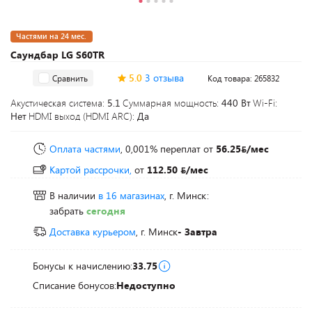
Частями на 24 мес.
Саундбар LG S60TR
5.0
3 отзыва
Сравнить
Код товара: 265832
Акустическая система:
5.1
Суммарная мощность:
440 Вт
Wi-Fi:
Нет
HDMI выход (HDMI ARC):
Да
Оплата частями
, 0,001% переплат
от
56.25
/мес
Картой рассрочки,
от
112.50
/мес
В наличии
в 16 магазинах
, г. Минск:
забрать
сегодня
Доставка курьером
, г. Минск
- Завтра
Бонусы к начислению:
33.75
Списание бонусов:
Недоступно