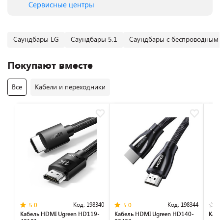
Сервисные центры
Саундбары LG
Саундбары 5.1
Саундбары с беспроводным
Покупают вместе
Все
Кабели и переходники
Код:
198340
Код:
198344
5.0
5.0
Кабель HDMI Ugreen HD119-
Кабель HDMI Ugreen HD140-
Каб