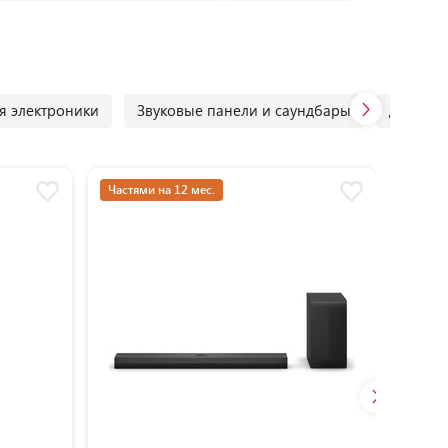
я электроники
Звуковые панели и саундбары
Домашн
Частями на 12 мес.