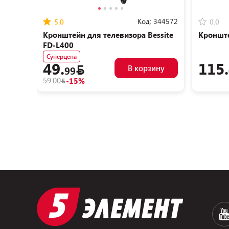
Код:
344572
5.0
0.0
Кронштейн для телевизора Bessite
Кроншт
FD-L400
Суперцена
49.
115.
В корзину
99
59.00
-15%