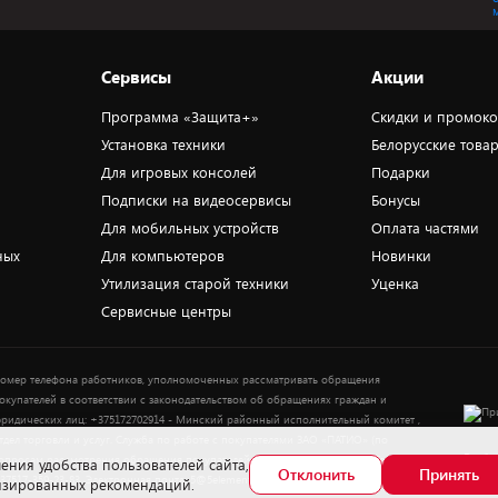
Сервисы
Акции
Программа «Защита+»
Скидки и промок
Установка техники
Белорусские това
Для игровых консолей
Подарки
Подписки на видеосервисы
Бонусы
Для мобильных устройств
Оплата частями
ных
Для компьютеров
Новинки
Утилизация старой техники
Уценка
Сервисные центры
омер телефона работников, уполномоченных рассматривать обращения
окупателей в соответствии с законодательством об обращениях граждан и
ридических лиц: +375172702914 - Минский районный исполнительный комитет ,
тдел торговли и услуг. Служба по работе с покупателями ЗАО «ПАТИО» (по
Выбор
опросам рассмотрения обращения покупателей о нарушении их прав): Тел.:
ения удобства пользователей сайта,
Отклонить
Принять
37517-359-23-83. Электронная почта: 5@5element.by
лизированных рекомендаций.