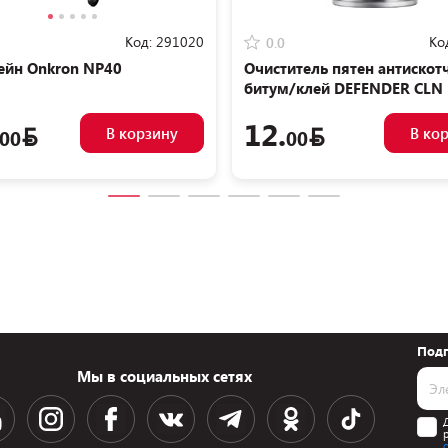
Код:
291020
Ко
0.0
ейн Onkron NP40
Очиститель пятен антискот
битум/клей DEFENDER CLN
(150мл)
12.
В корзину
В ко
00
00
Подп
Мы в социальных сетях