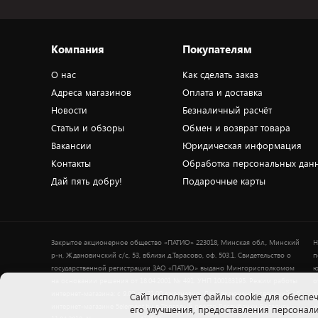
Компания
Покупателям
О нас
Как сделать заказ
Адреса магазинов
Оплата и доставка
Новости
Безналичный расчёт
Статьи и обзоры
Обмен и возврат товара
Вакансии
Юридическая информация
Контакты
Обработка персональных дан
Дай пять добру!
Подарочные карты
Закрытое акционерное общество «ПАТИО» 223018, Минская обл., Минский
Н
р-н, Ждановичский с/с, 53, вблизи д.Тарасово, оф. 503.1. Свидетельство о
п
государственной регистрации ЗАО «ПАТИО» выдано Мингорисполкомом
ю
на основании решения от 18.04.2001 № 491. УНП 100183195. Режим работы
о
интернет-магазина: с 9.00 до 21.00 ежедневно. Дата включения сведений об
в
Cайт использует файлы cookie для обеспеч
интернет-магазине 5element.by в Торговый реестр Республики Беларусь -
+
его улучшения, предоставления персона