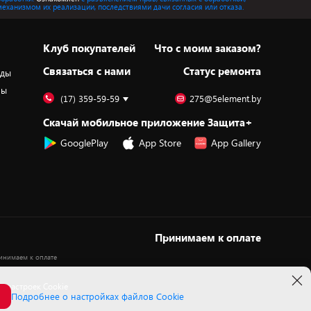
механизмом их реализации, последствиями дачи согласия или отказа.
Клуб покупателей
Что с моим заказом?
Cвязаться с нами
Статус ремонта
оды
ры
(17) 359-59-59
275@5element.by
Скачай мобильное приложение Защита+
GooglePlay
App Store
App Gallery
Принимаем к оплате
 настроек Cookie
Подробнее о настройках файлов Cookie