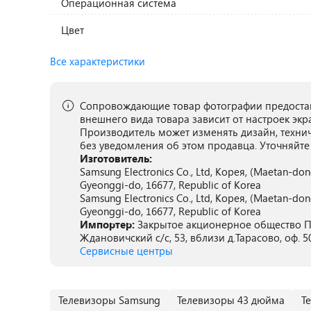
Операционная система
Цвет
Все характеристики
Сопровождающие товар фотографии предостав
внешнего вида товара зависит от настроек экр
Производитель может изменять дизайн, техни
без уведомления об этом продавца. Уточняйте
Изготовитель:
Samsung Electronics Co., Ltd, Корея, (Maetan-do
Gyeonggi-do, 16677, Republic of Korea
Samsung Electronics Co., Ltd, Корея, (Maetan-do
Gyeonggi-do, 16677, Republic of Korea
Импортер:
Закрытое акционерное общество ПА
Ждановичский с/с, 53, вблизи д.Тарасово, оф. 5
Сервисные центры
Телевизоры Samsung
Телевизоры 43 дюйма
Т