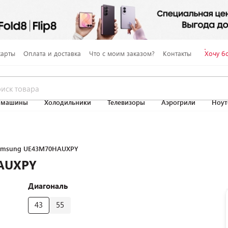
карты
Оплата и доставка
Что с моим заказом?
Контакты
Хочу б
 машины
Холодильники
Телевизоры
Аэрогрили
Ноут
Samsung UE43M70HAUXPY
AUXPY
Диагональ
43
55