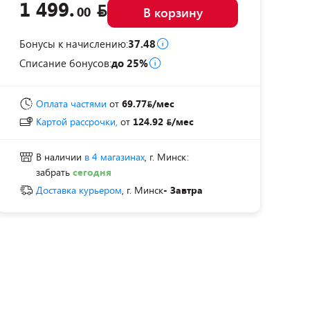
1 499.
00
В корзину
Бонусы к начислению:
37.48
Списание бонусов:
до 25%
Оплата частями
от
69.77
/мес
Картой рассрочки,
от
124.92
/мес
В наличии
в 4 магазинах
, г. Минск:
забрать
сегодня
Доставка курьером
, г. Минск
- Завтра