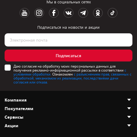
Мы в социальных сетях
Подписаться на новости и акции
Подписаться
Даю согласие на обработку моих персональных данных для
получения рекламно-информационной рассылки в соответствии
с
условиями обработки.
Ознакомлен
с разъяснением прав, связанных с
обработкой, механизмом их реализации, последствиями дачи
согласия или отказа.
Компания
Покупателям
О нас
Сервисы
Адреса магазинов
Как сделать заказ
Акции
Новости
Оплата и доставка
Программа «Защита+»