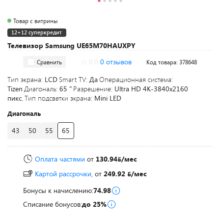
Товар с витрины
12+12 суперкредит
Телевизор Samsung UE65M70HAUXPY
0.0
0 отзывов
Сравнить
Код товара: 378648
Тип экрана:
LCD
Smart TV:
Да
Операционная система:
Tizen
Диагональ:
65 "
Разрешение:
Ultra HD 4K-3840x2160
пикс.
Тип подсветки экрана:
Mini LED
Диагональ
43
50
55
65
Оплата частями
от
130.94
/мес
Картой рассрочки,
от
249.92
/мес
Бонусы к начислению:
74.98
Списание бонусов:
до 25%