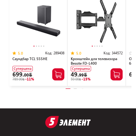
Код:
289408
Код:
344572
5.0
5.0
Саундбар TCL S55HE
Кронштейн для телевизора
Очи
Bessite FD-L400
бит
308
Суперцена
Суперцена
699.
49.
6.
00
99
789.00
-11%
59.00
-15%