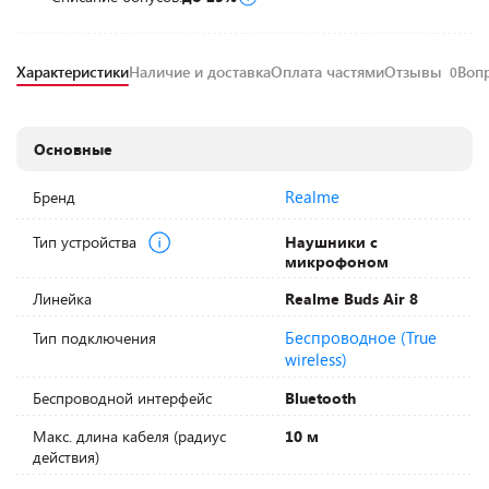
Характеристики
Наличие и доставка
Оплата частями
Отзывы
Воп
0
Основные
Realme
Бренд
Тип устройства
Наушники с
микрофоном
Линейка
Realme Buds Air 8
Беспроводное (True
Тип подключения
wireless)
Беспроводной интерфейс
Bluetooth
Макс. длина кабеля (радиус
10 м
действия)