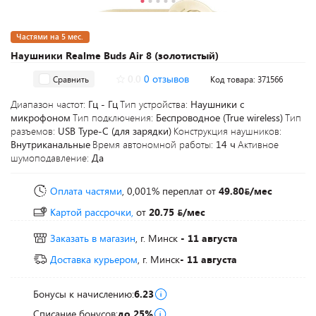
Частями на 5 мес.
Наушники Realme Buds Air 8 (золотистый)
0.0
0 отзывов
Сравнить
Код товара: 371566
Диапазон частот:
Гц - Гц
Тип устройства:
Наушники с
микрофоном
Тип подключения:
Беспроводное (True wireless)
Тип
разъемов:
USB Type-C (для зарядки)
Конструкция наушников:
Внутриканальные
Время автономной работы:
14 ч
Активное
шумоподавление:
Да
Оплата частями
, 0,001% переплат
от
49.80
/мес
Картой рассрочки,
от
20.75
/мес
Заказать в магазин
, г. Минск
- 11 августа
Доставка курьером
, г. Минск
- 11 августа
Бонусы к начислению:
6.23
Списание бонусов:
до 25%