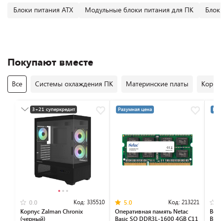
Блоки питания ATX
Модульные блоки питания для ПК
Блок
Покупают вместе
Все
Системы охлаждения ПК
Материнские платы
Корпу
3+21 суперкредит
Разумная цена
Раз
Разумная цена
Код:
335510
Код:
213221
0.0
5.0
Корпус Zalman Chronix
Оперативная память Netac
Вен
(черный)
Basic SO DDR3L-1600 4GB C11
Blo