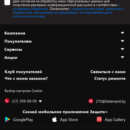
Даю согласие на обработку моих персональных данных для
получения рекламно-информационной рассылки в соответствии
с
условиями обработки.
Ознакомлен
с разъяснением прав, связанных с
обработкой, механизмом их реализации, последствиями дачи
согласия или отказа.
Компания
Покупателям
О нас
Сервисы
Адреса магазинов
Как сделать заказ
Акции
Новости
Оплата и доставка
Программа «Защита+»
Статьи и обзоры
Безналичный расчёт
Установка техники
Скидки и промокоды
Клуб покупателей
Cвязаться с нами
Вакансии
Обмен и возврат товара
Для игровых консолей
Белорусские товары
Что с моим заказом?
Статус ремонта
Контакты
Юридическая информация
Подписки на видеосервисы
Подарки
Выбор настроек Cookie
Дай пять добру!
Обработка персональных данных
Для мобильных устройств
Бонусы
Подарочные карты
Для компьютеров
Оплата частями
(17) 359-59-59
275@5element.by
Утилизация старой техники
Предзаказы
Скачай мобильное приложение Защита+
Сервисные центры
Новинки
GooglePlay
App Store
App Gallery
Уценка