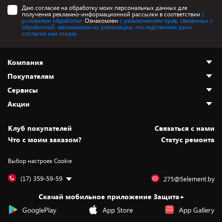
Даю согласие на обработку моих персональных данных для
получения рекламно-информационной рассылки в соответствии
с
условиями обработки.
Ознакомлен
с разъяснением прав, связанных с
обработкой, механизмом их реализации, последствиями дачи
согласия или отказа.
Компания
Покупателям
О нас
Сервисы
Адреса магазинов
Как сделать заказ
Акции
Новости
Оплата и доставка
Программа «Защита+»
Статьи и обзоры
Безналичный расчёт
Установка техники
Скидки и промокоды
Клуб покупателей
Cвязаться с нами
Вакансии
Обмен и возврат товара
Для игровых консолей
Белорусские товары
Что с моим заказом?
Статус ремонта
Контакты
Юридическая информация
Подписки на видеосервисы
Подарки
Выбор настроек Cookie
Дай пять добру!
Обработка персональных данных
Для мобильных устройств
Бонусы
Подарочные карты
Для компьютеров
Оплата частями
(17) 359-59-59
275@5element.by
Утилизация старой техники
Предзаказы
Скачай мобильное приложение Защита+
Сервисные центры
Новинки
GooglePlay
App Store
App Gallery
Уценка