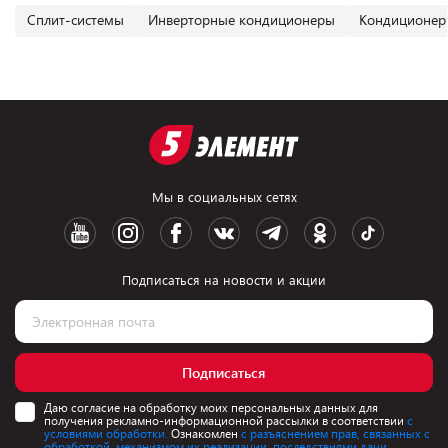
Сплит-системы
Инверторные кондиционеры
Кондиционер
Мы в социальных сетях
Подписаться на новости и акции
Подписаться
Даю согласие на обработку моих персональных данных для
получения рекламно-информационной рассылки в соответствии
с
условиями обработки.
Ознакомлен
с разъяснением прав, связанных с
обработкой, механизмом их реализации, последствиями дачи