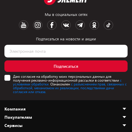
Мы в социальных сетях
Подписаться на новости и акции
Подписаться
Даю согласие на обработку моих персональных данных для
получения рекламно-информационной рассылки в соответствии
с
условиями обработки.
Ознакомлен
с разъяснением прав, связанных с
обработкой, механизмом их реализации, последствиями дачи
согласия или отказа.
Компания
Покупателям
О нас
Сервисы
Адреса магазинов
Как сделать заказ