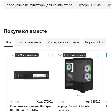
Корпусные вентиляторы для компьютера
Кулеры 120мм
Ку
Покупают вместе
Все
Блоки питания
Материнские платы
Корпуса ПК
3+21 суперкредит
3+21 суперкредит
Раз
Разумная цена
Разумная цена
Код:
272091
Код:
335510
0.0
0.0
Оперативная память KingSpec
Корпус Zalman Chronix
Кор
8ГБ DDR4 3200 МГц
(черный)
(че