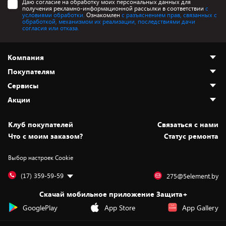
Даю согласие на обработку моих персональных данных для
получения рекламно-информационной рассылки в соответствии
с
условиями обработки.
Ознакомлен
с разъяснением прав, связанных с
обработкой, механизмом их реализации, последствиями дачи
согласия или отказа.
Компания
Покупателям
О нас
Сервисы
Адреса магазинов
Как сделать заказ
Акции
Новости
Оплата и доставка
Программа «Защита+»
Статьи и обзоры
Безналичный расчёт
Установка техники
Скидки и промокоды
Клуб покупателей
Cвязаться с нами
Вакансии
Обмен и возврат товара
Для игровых консолей
Белорусские товары
Что с моим заказом?
Статус ремонта
Контакты
Юридическая информация
Подписки на видеосервисы
Подарки
Выбор настроек Cookie
Дай пять добру!
Обработка персональных данных
Для мобильных устройств
Бонусы
Подарочные карты
Для компьютеров
Оплата частями
(17) 359-59-59
275@5element.by
Утилизация старой техники
Предзаказы
Скачай мобильное приложение Защита+
Сервисные центры
Новинки
GooglePlay
App Store
App Gallery
Уценка