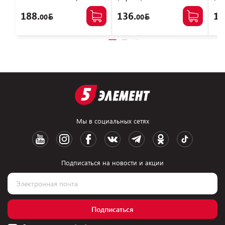
KS3200D4P13508G
188.
136.
12
00
00
Мы в социальных сетях
Подписаться на новости и акции
Подписаться