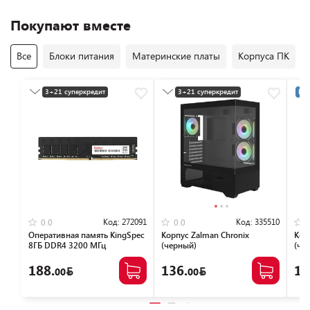
Покупают вместе
Все
Блоки питания
Материнские платы
Корпуса ПК
3+21 суперкредит
3+21 суперкредит
Раз
Разумная цена
Разумная цена
Код:
272091
Код:
335510
0.0
0.0
Оперативная память KingSpec
Корпус Zalman Chronix
Кор
8ГБ DDR4 3200 МГц
(черный)
(че
KS3200D4P13508G
188.
136.
12
00
00