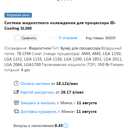
Разумная цена
Система жидкостного охлаждения для процессора ID-
Cooling SL360
0.0
0 отзывов
Сравнить
Код товара: 301033
Охлаждение:
Жидкостное
Тип:
Кулер для процессора
Воздушный
поток:
78 CFM
Сокет (гнездо процессора):
AM4, AM5, LGA 1150,
LGA 1151, LGA 1155, LGA 1156, LGA 1200, LGA 1851, LGA 2011,
LGA 2066, LGA1700
Рассеиваемая мощность (TDP):
350 Вт
Разъем
питания:
4 pin
Оплата частями
от
16.12
/мес
Картой рассрочки,
от
28.17
/мес
Заказать в магазин
, г. Минск
- 11 августа
Доставка курьером
, г. Минск
- 11 августа
Бонусы к начислению:
8.45