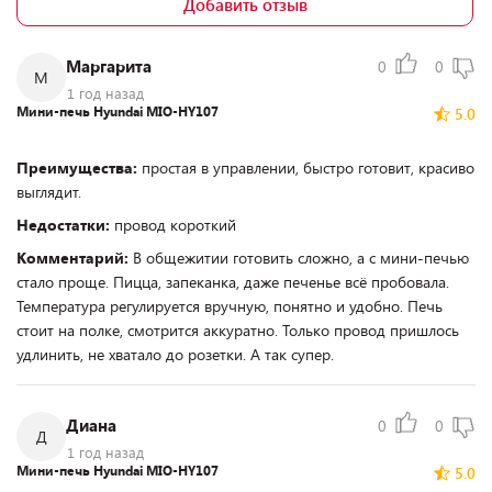
Добавить отзыв
Маргарита
0
0
М
1 год назад
Мини-печь Hyundai MIO-HY107
5.0
Преимущества:
простая в управлении, быстро готовит, красиво
выглядит.
Недостатки:
провод короткий
Комментарий:
В общежитии готовить сложно, а с мини-печью
стало проще. Пицца, запеканка, даже печенье всё пробовала.
Температура регулируется вручную, понятно и удобно. Печь
стоит на полке, смотрится аккуратно. Только провод пришлось
удлинить, не хватало до розетки. А так супер.
Диана
0
0
Д
1 год назад
Мини-печь Hyundai MIO-HY107
5.0