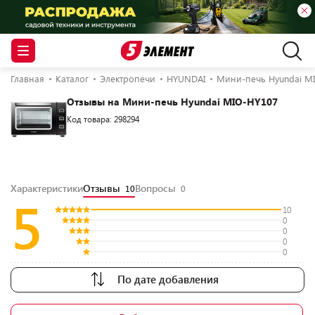
Главная
Каталог
Электропечи
HYUNDAI
Мини-печь Hyundai M
Отзывы на Мини-печь Hyundai MIO-HY107
Код товара: 298294
Характеристики
Отзывы
Вопросы
10
0
5
10
0
0
0
0
По дате добавления