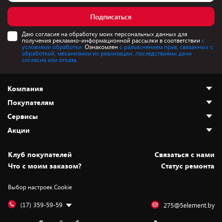
Подписаться
Даю согласие на обработку моих персональных данных для
получения рекламно-информационной рассылки в соответствии
с
условиями обработки.
Ознакомлен
с разъяснением прав, связанных с
обработкой, механизмом их реализации, последствиями дачи
согласия или отказа.
Компания
Покупателям
О нас
Сервисы
Адреса магазинов
Как сделать заказ
Акции
Новости
Оплата и доставка
Программа «Защита+»
Статьи и обзоры
Юрлицам
Установка техники
Скидки и промокоды
Клуб покупателей
Cвязаться с нами
Вакансии
Обмен и возврат товара
Для игровых консолей
Белорусские товары
Что с моим заказом?
Статус ремонта
Контакты
Юридическая информация
Подписки на видеосервисы
Подарки
Выбор настроек Cookie
Дай пять добру!
Обработка персональных данных
Для мобильных устройств
Бонусы
Подарочные карты
Для компьютеров
Оплата частями
(17) 359-59-59
275@5element.by
Утилизация старой техники
Предзаказы