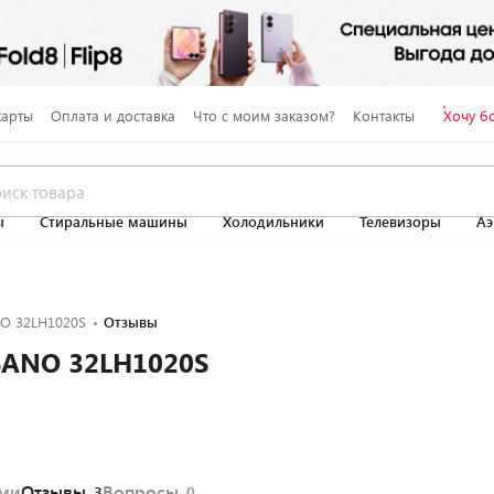
карты
Оплата и доставка
Что с моим заказом?
Контакты
Хочу б
ы
Стиральные машины
Холодильники
Телевизоры
Аэ
O 32LH1020S
Отзывы
SANO 32LH1020S
ями
Отзывы
Вопросы
3
0