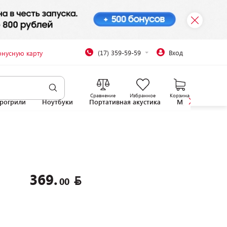
(17) 359-59-59
Вход
онусную карту
Сравнение
Избранное
Корзина
рогрили
Ноутбуки
Портативная акустика
Микроволновы
369.
00