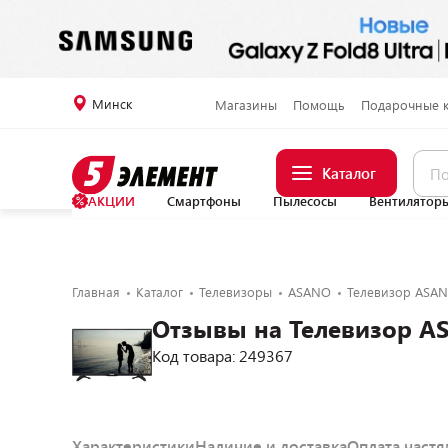
Минск
Магазины
Помощь
Подарочные 
Каталог
АКЦИИ
Смартфоны
Пылесосы
Вентилятор
Главная
Каталог
Телевизоры
ASANO
Телевизор ASAN
Отзывы на Телевизор A
Код товара: 249367
Характеристики
Наличие и доставка
Оплата част