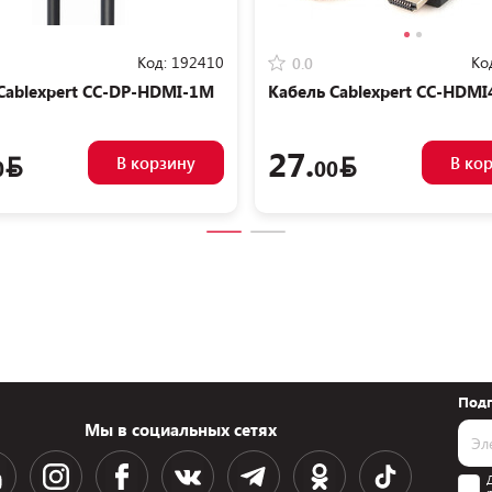
Код:
192410
Ко
0.0
Cablexpert CC-DP-HDMI-1M
Кабель Cablexpert CC-HDM
27.
В корзину
В ко
0
00
Подп
Мы в социальных сетях