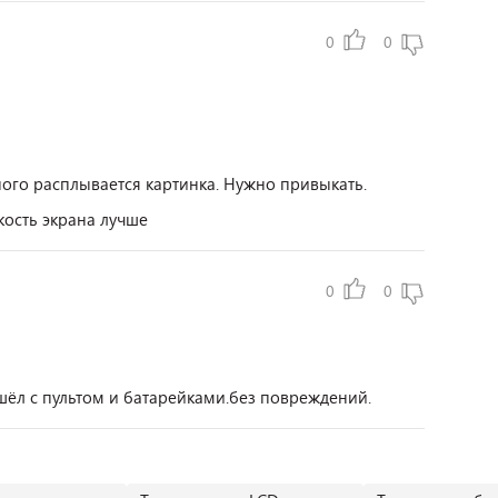
0
0
ого расплывается картинка. Нужно привыкать.
кость экрана лучше
0
0
шёл с пультом и батарейками.без повреждений.