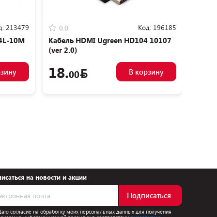
д:
213479
Код:
196185
0.0
0.0
I4L-10M
Кабель HDMI Ugreen HD104 10107
Кабел
(ver 2.0)
18.
44.
рзину
В корзину
00
исаться на новости и акции
Подписаться
Даю согласие на обработку моих персональных данных для получения