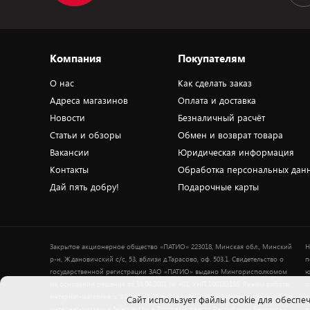
Компания
Покупателям
О нас
Как сделать заказ
Адреса магазинов
Оплата и доставка
Новости
Безналичный расчёт
Статьи и обзоры
Обмен и возврат товара
Вакансии
Юридическая информация
Контакты
Обработка персональных дан
Дай пять добру!
Подарочные карты
Закрытое акционерное общество «ПАТИО» 223018, Минская обл., Минский
Н
р-н, Ждановичский с/с, 53, вблизи д.Тарасово, оф. 503.1. Свидетельство о
п
государственной регистрации ЗАО «ПАТИО» выдано Мингорисполкомом
ю
на основании решения от 18.04.2001 № 491. УНП 100183195. Режим работы
о
интернет-магазина: с 9.00 до 21.00 ежедневно. Дата включения сведений об
в
Cайт использует файлы cookie для обеспеч
интернет-магазине 5element.by в Торговый реестр Республики Беларусь -
+