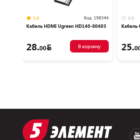
Код:
198344
5.0
0.0
Кабель HDMI Ugreen HD140-80403
Кабель 
28.
25.
В корзину
00
0