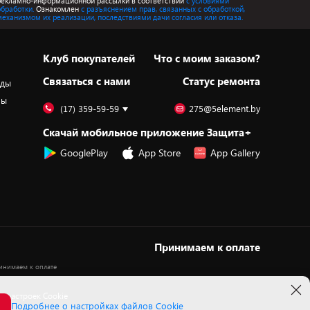
рекламно-информационной рассылки в соответствии
с условиями
обработки.
Ознакомлен
с разъяснением прав, связанных с обработкой,
механизмом их реализации, последствиями дачи согласия или отказа.
Клуб покупателей
Что с моим заказом?
Cвязаться с нами
Статус ремонта
оды
ры
(17) 359-59-59
275@5element.by
Скачай мобильное приложение Защита+
GooglePlay
App Store
App Gallery
Принимаем к оплате
 настроек Cookie
Подробнее о настройках файлов Cookie