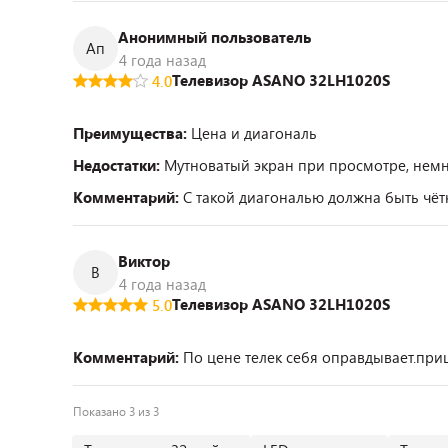
Анонимный пользователь
Ап
4 года назад
Телевизор ASANO 32LH1020S
4.0
Преимущества:
Цена и диагональ
Недостатки:
Мутноватый экран при просмотре, немн
Комментарий:
С такой диагональю должна быть чёт
Виктор
В
4 года назад
Телевизор ASANO 32LH1020S
5.0
Комментарий:
По цене телек себя оправдывает.при
Показано 3 из 3