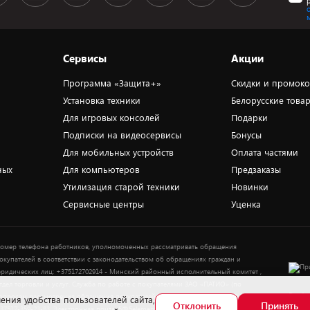
Сервисы
Акции
Программа «Защита+»
Скидки и промок
Установка техники
Белорусские това
Для игровых консолей
Подарки
Подписки на видеосервисы
Бонусы
Для мобильных устройств
Оплата частями
ных
Для компьютеров
Предзаказы
Утилизация старой техники
Новинки
Сервисные центры
Уценка
омер телефона работников, уполномоченных рассматривать обращения
окупателей в соответствии с законодательством об обращениях граждан и
ридических лиц: +375172702914 - Минский районный исполнительный комитет ,
тдел торговли и услуг. Служба по работе с покупателями ЗАО «ПАТИО» (по
Выбор
опросам рассмотрения обращения покупателей о нарушении их прав): Тел.:
ения удобства пользователей сайта,
Отклонить
Принять
37517-359-23-83. Электронная почта: 5@5element.by