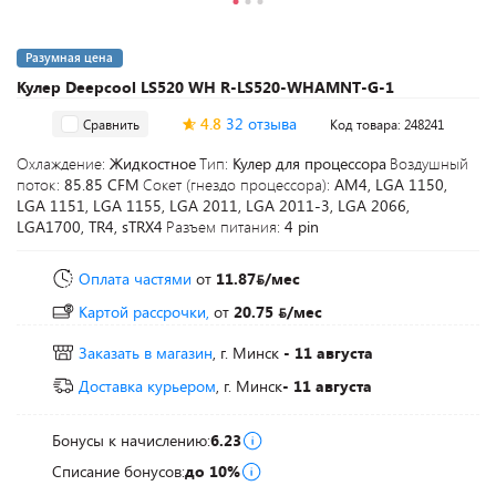
Разумная цена
Кулер Deepcool LS520 WH R-LS520-WHAMNT-G-1
4.8
32 отзыва
Сравнить
Код товара: 248241
Охлаждение:
Жидкостное
Тип:
Кулер для процессора
Воздушный
поток:
85.85 CFM
Сокет (гнездо процессора):
AM4, LGA 1150,
LGA 1151, LGA 1155, LGA 2011, LGA 2011-3, LGA 2066,
LGA1700, TR4, sTRX4
Разъем питания:
4 pin
Оплата частями
от
11.87
/мес
Картой рассрочки,
от
20.75
/мес
Заказать в магазин
, г. Минск
- 11 августа
Доставка курьером
, г. Минск
- 11 августа
Бонусы к начислению:
6.23
Списание бонусов:
до 10%