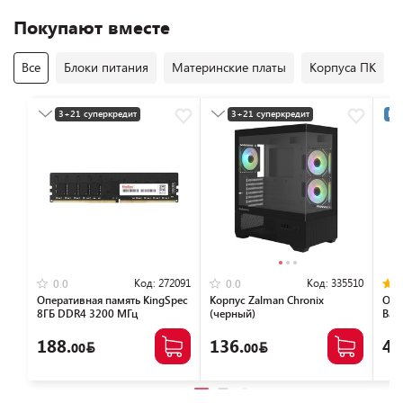
Покупают вместе
Все
Блоки питания
Материнские платы
Корпуса ПК
3+21 суперкредит
3+21 суперкредит
Раз
Разумная цена
Разумная цена
Код:
272091
Код:
335510
0.0
0.0
Оперативная память KingSpec
Корпус Zalman Chronix
Опе
8ГБ DDR4 3200 МГц
(черный)
Bas
KS3200D4P13508G
NTB
188.
136.
46
00
00