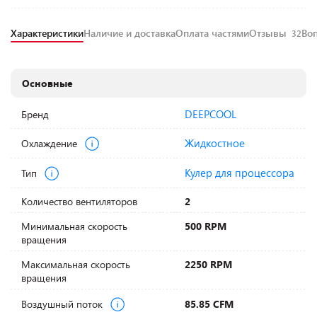
Характеристики
Наличие и доставка
Оплата частями
Отзывы
Во
32
Основные
DEEPCOOL
Бренд
Жидкостное
Охлаждение
Кулер для процессора
Тип
Количество вентиляторов
2
Минимальная скорость
500 RPM
вращения
Максимальная скорость
2250 RPM
вращения
Воздушный поток
85.85 CFM