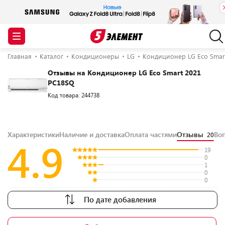
Главная
Каталог
Кондиционеры
LG
Кондиционер LG Eco Smar
Отзывы на Кондиционер LG Eco Smart 2021
PC18SQ
Код товара: 244738
Характеристики
Наличие и доставка
Оплата частями
Отзывы
Во
20
4.9
19
0
1
0
0
По дате добавления