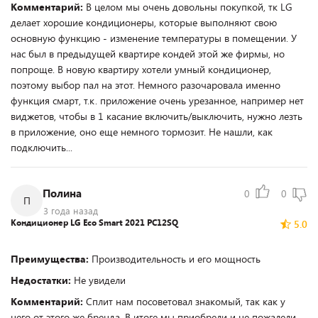
Комментарий:
В целом мы очень довольны покупкой, тк LG
делает хорошие кондиционеры, которые выполняют свою
основную функцию - изменение температуры в помещении. У
нас был в предыдущей квартире кондей этой же фирмы, но
попроще. В новую квартиру хотели умный кондиционер,
поэтому выбор пал на этот. Немного разочаровала именно
функция смарт, т.к. приложение очень урезанное, например нет
виджетов, чтобы в 1 касание включить/выключить, нужно лезть
в приложение, оно еще немного тормозит. Не нашли, как
подключить...
Полина
0
0
П
3 года назад
Кондиционер LG Eco Smart 2021 PC12SQ
5.0
Преимущества:
Производительность и его мощность
Недостатки:
Не увидели
Комментарий:
Сплит нам посоветовал знакомый, так как у
него от этого же бренда. В итоге мы приобрели и не пожалели.