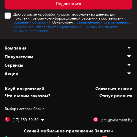
Подписаться
Даю согласие на обработку моих персональных данных для
получения рекламно-информационной рассылки в соответствии
с
условиями обработки.
Ознакомлен
с разъяснением прав, связанных с
обработкой, механизмом их реализации, последствиями дачи
согласия или отказа.
Компания
Покупателям
О нас
Сервисы
Адреса магазинов
Как сделать заказ
Акции
Новости
Оплата и доставка
Программа «Защита+»
Статьи и обзоры
Безналичный расчёт
Установка техники
Скидки и промокоды
Клуб покупателей
Cвязаться с нами
Вакансии
Обмен и возврат товара
Для игровых консолей
Белорусские товары
Что с моим заказом?
Статус ремонта
Контакты
Юридическая информация
Подписки на видеосервисы
Подарки
Выбор настроек Cookie
Дай пять добру!
Обработка персональных данных
Для мобильных устройств
Бонусы
Подарочные карты
Для компьютеров
Оплата частями
(17) 359-59-59
275@5element.by
Утилизация старой техники
Предзаказы
Скачай мобильное приложение Защита+
Сервисные центры
Новинки