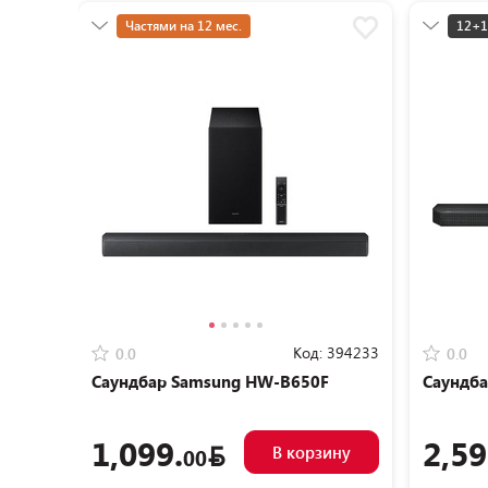
Частями на 12 мес.
12+1
Разумная цена
Разу
Код:
394233
0.0
0.0
Саундбар Samsung HW-B650F
Саундб
1,099.
2,59
В корзину
00