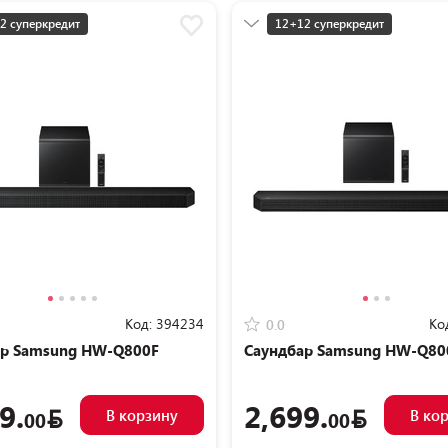
2 суперкредит
12+12 суперкредит
мная цена
Разумная цена
Код:
394234
Ко
0.0
ар Samsung HW-Q800F
Саундбар Samsung HW-Q8
9.
2,699.
В корзину
В ко
00
00