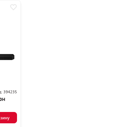
д:
394235
00H
рзину