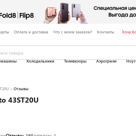
карты
Оплата и доставка
Что с моим заказом?
Контакты
Хочу б
 машины
Холодильники
Телевизоры
Аэрогрили
Ноут
ST20U
Отзывы
to 43ST20U
ями
Отзывы
Вопросы
19
0