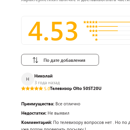
4.53
По дате добавления
Николай
Н
3 года назад
Телевизор Olto 50ST20U
5.0
Преимущества:
Все отлично
Недостатки:
Не выявил
Комментарий:
По телевизору вопросов нет . Но по 
уже потом проверить посылку !