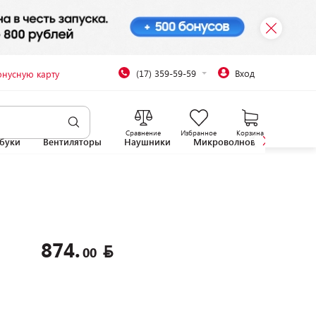
(17) 359-59-59
Вход
онусную карту
Сравнение
Избранное
Корзина
буки
Вентиляторы
Наушники
Микроволновые печи
874.
00