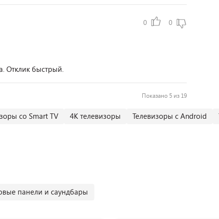
0
0
а. Отклик быстрый.
Показано 5 из 19
зоры со Smart TV
4К телевизоры
Телевизоры с Android
овые панели и саундбары