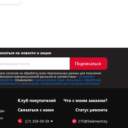
исаться на новости и акции
Подписаться
Даю согласие на обработку моих персональных данных для получения
рекламно-информационной рассылки в соответствии
с условиями
обработки.
Ознакомлен
с разъяснением прав, связанных с обработкой,
механизмом их реализации, последствиями дачи согласия или отказа.
Клуб покупателей
Что с моим заказом?
Cвязаться с нами
Статус ремонта
оды
ры
(17) 359-59-59
275@5element.by