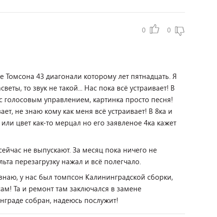
0
0
е Томсона 43 диагонали которому лет пятнадцать. Я
веты, то звук не такой... Нас пока всё устраивает! В
с голосовым управлением, картинка просто песня!
ает, не знаю кому как меня всё устраивает! В 8ка и
 или цвет как-то мерцал но его заявленое 4ка кажет
сейчас не выпускают. За месяц пока ничего не
льта перезагрузку нажал и всё полегчало.
езнаю, у нас был томпсон Калининградской сборки,
сам! Та и ремонт там заключался в замене
инграде собран, надеюсь послужит!