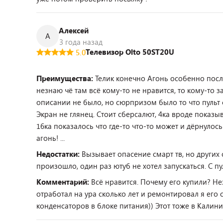
Алексей
А
3 года назад
Телевизор Olto 50ST20U
5.0
Преимущества:
Телик конечно Агонь особенно посл
незнаю чё там всё кому-то не нравится, то кому-то зас
описании не было, но сюрпризом было то что пульт 
Экран не глянец. Стоит сберсалют, 4ка вроде показыв
16ка показалось что где-то что-то может и дёрнулось
агонь! ...
Недостатки:
Вызывает опасение смарт тв, но других 
произошло, один раз ютуб не хотел запускаться. С пу
Комментарий:
Всё нравится. Почему его купили? Н
отработал на ура сколько лет и ремонтировал я его 
конденсаторов в блоке питания)) Этот тоже в Калин