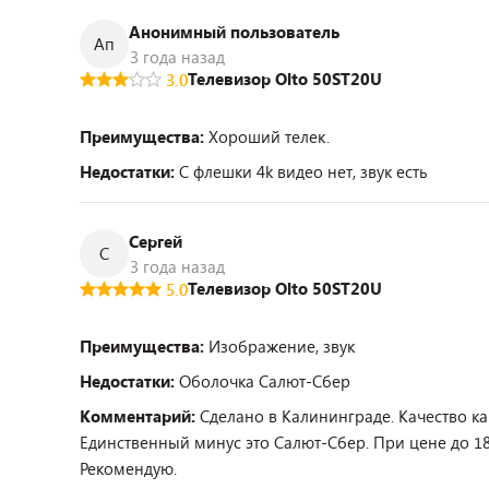
Анонимный пользователь
Ап
3 года назад
Телевизор Olto 50ST20U
3.0
Преимущества:
Хороший телек.
Недостатки:
С флешки 4k видео нет, звук есть
Сергей
С
3 года назад
Телевизор Olto 50ST20U
5.0
Преимущества:
Изображение, звук
Недостатки:
Оболочка Салют-Сбер
Комментарий:
Сделано в Калининграде. Качество ка
Единственный минус это Салют-Сбер. При цене до 180
Рекомендую.