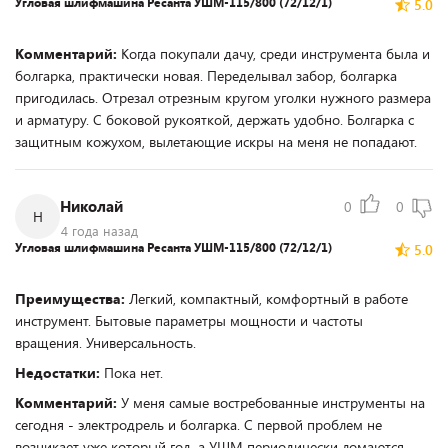
Угловая шлифмашина Ресанта УШМ-115/800 (72/12/1)
5.0
Комментарий:
Когда покупали дачу, среди инструмента была и
болгарка, практически новая. Переделывал забор, болгарка
пригодилась. Отрезал отрезным кругом уголки нужного размера
и арматуру. С боковой рукояткой, держать удобно. Болгарка с
защитным кожухом, вылетающие искры на меня не попадают.
Николай
0
0
Н
4 года назад
Угловая шлифмашина Ресанта УШМ-115/800 (72/12/1)
5.0
Преимущества:
Легкий, компактный, комфортный в работе
инструмент. Бытовые параметры мощности и частоты
вращения. Универсальность.
Недостатки:
Пока нет.
Комментарий:
У меня самые востребованные инструменты на
сегодня - электродрель и болгарка. С первой проблем не
возникает уже который год, а УШМ периодически ломаются.