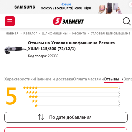
Главная
Каталог
Шлифмашины
Ресанта
Угловая шлифмашина Р
Отзывы на Угловая шлифмашина Ресанта
УШМ-115/800 (72/12/1)
Код товара: 229339
Характеристики
Наличие и доставка
Оплата частями
Отзывы
Воп
7
5
7
0
0
0
0
По дате добавления