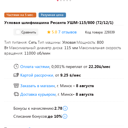
Частями на 5 мес.
Разумная цена
Угловая шлифмашина Ресанта УШМ-115/800 (72/12/1)
5.0
7 отзывов
Сравнить
Код товара: 229339
Тип питания:
Сеть
Тип машины:
Угловая
Мощность:
800
Вт
Максимальный диаметр диска:
115 мм
Максимальная скорость
вращения:
11000 об/мин
Оплата частями
, 0,001% переплат
от
22.20
/мес
Картой рассрочки,
от
9.25
/мес
Заказать в магазин
, г. Минск
- 8 августа
Доставка курьером
, г. Минск
- 8 августа
Бонусы к начислению:
2.78
Списание бонусов:
до 10%