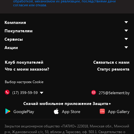
обработкой, механизмом их реализации, последствиями дачи
согласия или отказа.
Компания
Покупателям
О нас
Сервисы
Адреса магазинов
Как сделать заказ
Акции
Новости
Оплата и доставка
Программа «Защита+»
Статьи и обзоры
Безналичный расчёт
Установка техники
Скидки и промокоды
Клуб покупателей
Cвязаться с нами
Вакансии
Обмен и возврат товара
Для игровых консолей
Белорусские товары
Что с моим заказом?
Статус ремонта
Контакты
Юридическая информация
Подписки на видеосервисы
Подарки
Выбор настроек Cookie
Дай пять добру!
Обработка персональных данных
Для мобильных устройств
Бонусы
Подарочные карты
Для компьютеров
Оплата частями
(17) 359-59-59
275@5element.by
Утилизация старой техники
Предзаказы
Скачай мобильное приложение Защита+
Сервисные центры
Новинки
GooglePlay
App Store
App Gallery
Уценка
Закрытое акционерное общество «ПАТИО» 223018, Минская обл., Минский
р-н, Ждановичский с/с, 53, вблизи д.Тарасово, оф. 503.1. Свидетельство о